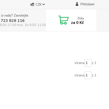
Přihlášení
CZK
 si rady? Zavolejte.
0
ks
 723 828 116
za
0 Kč
8:00-17:00 hod., So 8:00-11:00 hod.
strana
z 1
strana
z 1