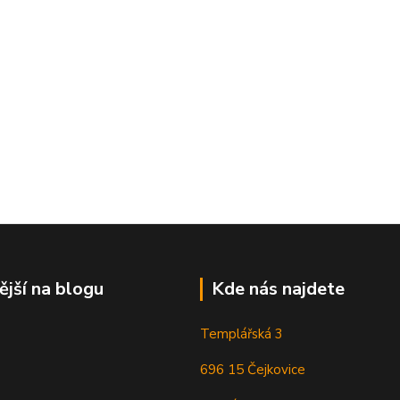
ější na blogu
Kde nás najdete
Templářská 3
696 15 Čejkovice