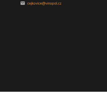
0
cejkovice@vinopol.cz