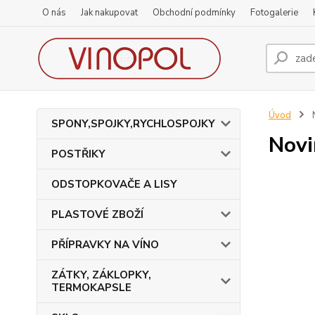
O nás
Jak nakupovat
Obchodní podmínky
Fotogalerie
Úvod
SPONY,SPOJKY,RYCHLOSPOJKY
Novi
POSTŘIKY
ODSTOPKOVAČE A LISY
PLASTOVÉ ZBOŽÍ
PŘÍPRAVKY NA VÍNO
ZÁTKY, ZÁKLOPKY,
TERMOKAPSLE