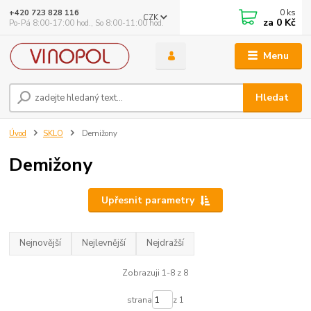
0
ks
+420 723 828 116
CZK
za
0 Kč
Po-Pá 8:00-17:00 hod., So 8:00-11:00 hod.
Menu
Hledat
Úvod
SKLO
Demižony
Demižony
Upřesnit parametry
Nejnovější
Nejlevnější
Nejdražší
Zobrazuji 1-8 z 8
strana
z 1