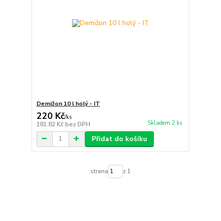
Demižon 10 l holý - IT
220 Kč
/
ks
Skladem 2 ks
181,82 Kč
bez DPH
Přidat do košíku
strana
z 1