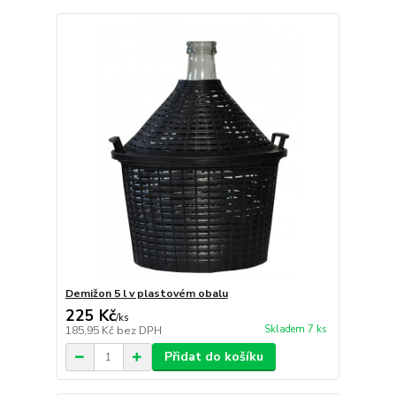
Demižon 5 l v plastovém obalu
225 Kč
/
ks
Skladem 7 ks
185,95 Kč
bez DPH
Přidat do košíku