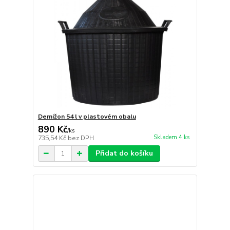
Demižon 54 l v plastovém obalu
890 Kč
/
ks
Skladem 4 ks
735,54 Kč
bez DPH
Přidat do košíku