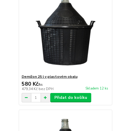
Demižon 25 l v plastovém obalu
580 Kč
/
ks
Skladem 12 ks
479,34 Kč
bez DPH
Přidat do košíku