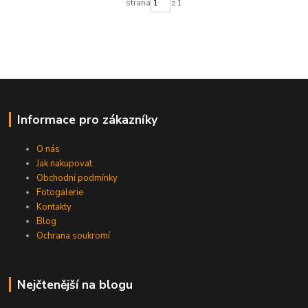
strana
z 1
Informace pro zákazníky
O nás
Jak nakupovat
Obchodní podmínky
Fotogalerie
Kontakty
Blog
Ochrana soukromí
Nejčtenější na blogu