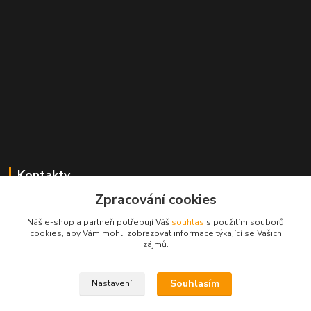
Kontakty
Zpracování cookies
Radek Konečný
+420 723 828 116
Náš e-shop a partneři potřebují Váš
souhlas
s použitím souborů
Po-Pá 8:00-17:00 hod., So 8:00-11:00 hod.
cookies, aby Vám mohli zobrazovat informace týkající se Vašich
zájmů.
cejkovice@vinopol.cz
Souhlasím
Nastavení