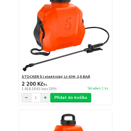
STOCKER 5 l elektrický, LI-ION, 2,5 BAR
2 200 Kč
/
ks
Skladem 1 ks
1 818,18 Kč
bez DPH
Přidat do košíku