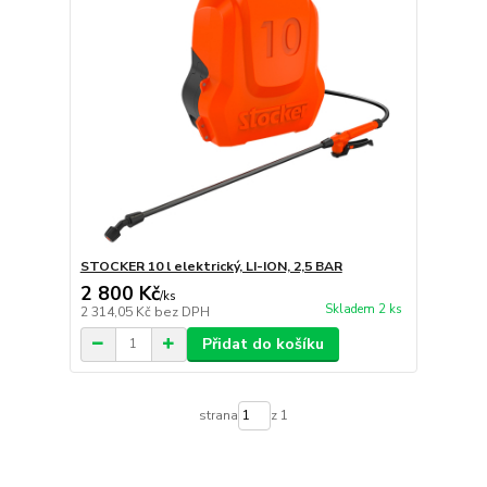
STOCKER 10 l elektrický, LI-ION, 2,5 BAR
2 800 Kč
/
ks
Skladem 2 ks
2 314,05 Kč
bez DPH
Přidat do košíku
strana
z 1