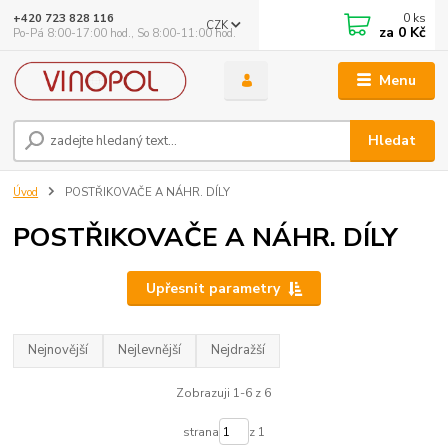
0
ks
+420 723 828 116
CZK
za
0 Kč
Po-Pá 8:00-17:00 hod., So 8:00-11:00 hod.
Menu
Hledat
Úvod
POSTŘIKOVAČE A NÁHR. DÍLY
POSTŘIKOVAČE A NÁHR. DÍLY
Upřesnit parametry
Nejnovější
Nejlevnější
Nejdražší
Zobrazuji 1-6 z 6
strana
z 1