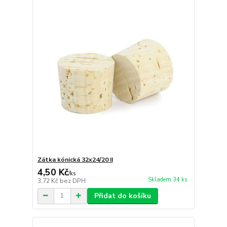
Zátka kónická 32x24/20 II
4,50 Kč
/
ks
Skladem 34 ks
3,72 Kč
bez DPH
Přidat do košíku