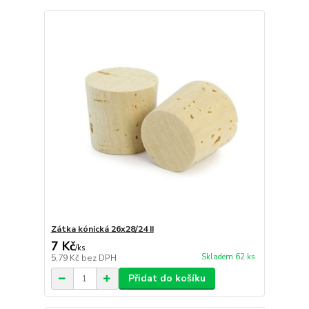
Zátka kónická 26x28/24 II
7 Kč
/
ks
Skladem 62 ks
5,79 Kč
bez DPH
Přidat do košíku