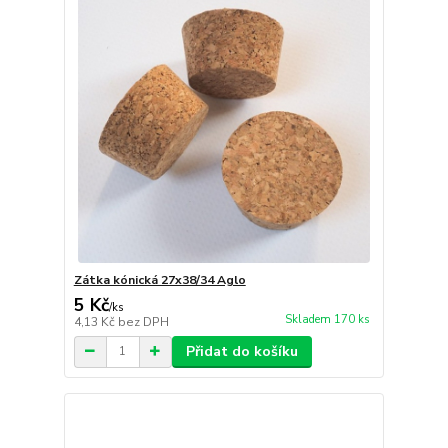
Zátka kónická 27x38/34 Aglo
5 Kč
/
ks
Skladem 170 ks
4,13 Kč
bez DPH
Přidat do košíku