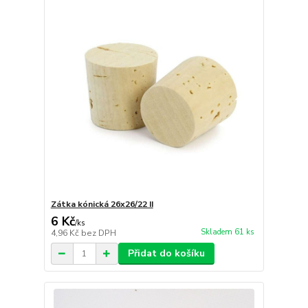
Zátka kónická 26x26/22 II
6 Kč
/
ks
Skladem 61 ks
4,96 Kč
bez DPH
Přidat do košíku