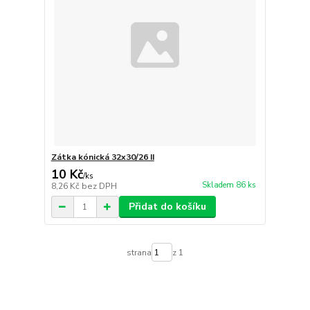
Zátka kónická 32x30/26 II
10 Kč
/
ks
Skladem 86 ks
8,26 Kč
bez DPH
Přidat do košíku
strana
z 1