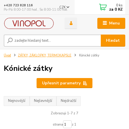
0
ks
+420 723 828 116
CZK
za
0 Kč
Po-Pá 8:00-17:00 hod., So 8:00-11:00 hod.
Menu
Hledat
Úvod
ZÁTKY, ZÁKLOPKY, TERMOKAPSLE
Kónické zátky
Kónické zátky
Upřesnit parametry
Nejnovější
Nejlevnější
Nejdražší
Zobrazuji 1-7 z 7
strana
z 1