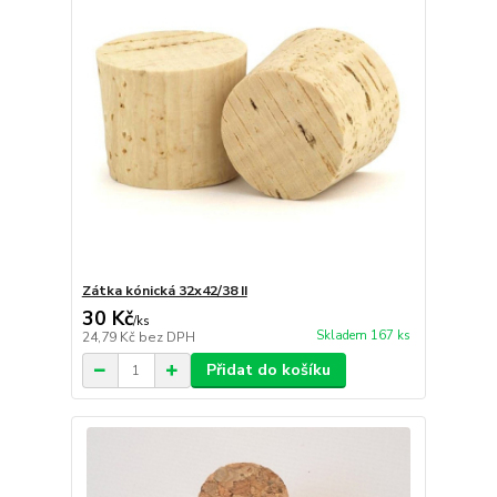
Zátka kónická 32x42/38 II
30 Kč
/
ks
Skladem 167 ks
24,79 Kč
bez DPH
Přidat do košíku