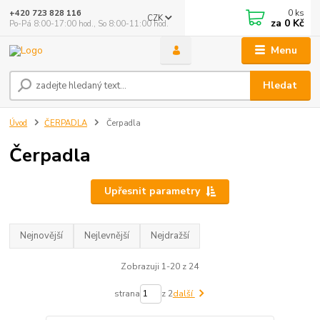
0
ks
+420 723 828 116
CZK
za
0 Kč
Po-Pá 8:00-17:00 hod., So 8:00-11:00 hod.
Menu
Hledat
Úvod
ČERPADLA
Čerpadla
Čerpadla
Upřesnit parametry
Nejnovější
Nejlevnější
Nejdražší
Zobrazuji 1-20 z 24
strana
z 2
další