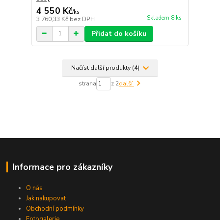
4 550 Kč
/
ks
Skladem 8 ks
3 760,33 Kč
bez DPH
Přidat do košíku
Načíst další produkty (4)
strana
z 2
další
Informace pro zákazníky
O nás
Jak nakupovat
Obchodní podmínky
Fotogalerie