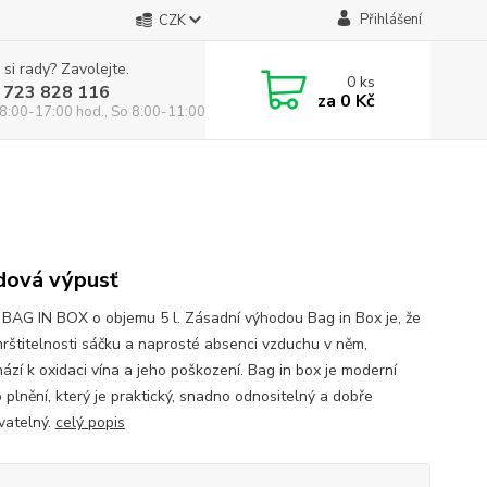
Přihlášení
CZK
 si rady? Zavolejte.
0
ks
 723 828 116
za
0 Kč
8:00-17:00 hod., So 8:00-11:00 hod.
dová výpusť
 BAG IN BOX o objemu 5 l. Zásadní výhodou Bag in Box je, že
mrštitelnosti sáčku a naprosté absenci vzduchu v něm,
ází k oxidaci vína a jeho poškození. Bag in box je moderní
 plnění, který je praktický, snadno odnositelný a dobře
vatelný.
celý popis