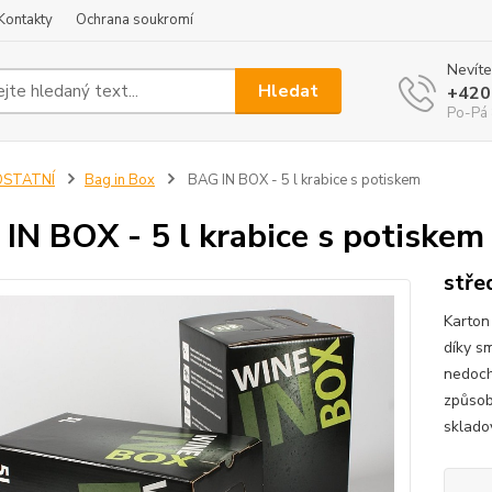
Kontakty
Ochrana soukromí
Nevíte
Hledat
+420
Po-Pá 
OSTATNÍ
Bag in Box
BAG IN BOX - 5 l krabice s potiskem
IN BOX - 5 l krabice s potiskem
stře
Karton
díky s
nedoch
způsob
sklado