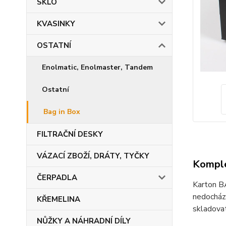
SKLO
KVASINKY
OSTATNÍ
Enolmatic, Enolmaster, Tandem
Ostatní
Bag in Box
FILTRAČNÍ DESKY
VÁZACÍ ZBOŽÍ, DRÁTY, TYČKY
Komple
ČERPADLA
Karton BA
nedochází
KŘEMELINA
skladovat
NŮŽKY A NÁHRADNÍ DÍLY