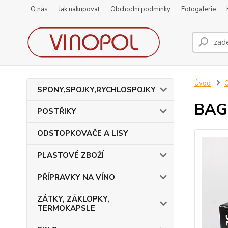
O nás
Jak nakupovat
Obchodní podmínky
Fotogalerie
Úvod
SPONY,SPOJKY,RYCHLOSPOJKY
BAG 
POSTŘIKY
ODSTOPKOVAČE A LISY
PLASTOVÉ ZBOŽÍ
PŘÍPRAVKY NA VÍNO
ZÁTKY, ZÁKLOPKY,
TERMOKAPSLE