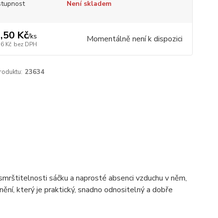
tupnost
Není skladem
,50 Kč
/
ks
Momentálně není k dispozici
16 Kč
bez DPH
roduktu:
23634
smrštitelnosti sáčku a naprosté absenci vzduchu v něm,
nění, který je praktický, snadno odnositelný a dobře