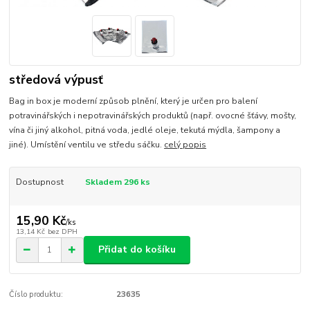
středová výpusť
Bag in box je moderní způsob plnění, který je určen pro balení
potravinářských i nepotravinářských produktů (např. ovocné šťávy, mošty,
vína či jiný alkohol, pitná voda, jedlé oleje, tekutá mýdla, šampony a
jiné). Umístění ventilu ve středu sáčku.
celý popis
Dostupnost
Skladem 296 ks
15,90 Kč
/
ks
13,14 Kč
bez DPH
Přidat do košíku
Číslo produktu:
23635