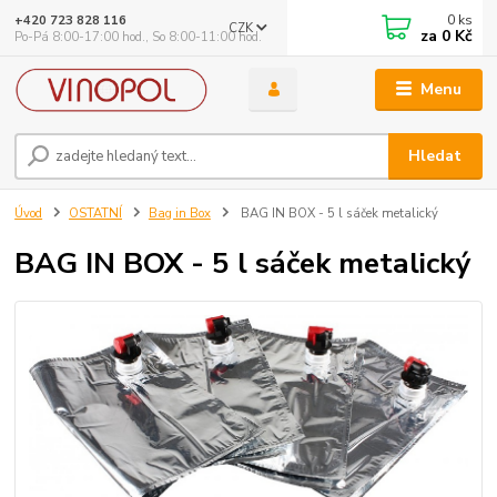
0
ks
+420 723 828 116
CZK
za
0 Kč
Po-Pá 8:00-17:00 hod., So 8:00-11:00 hod.
Menu
Hledat
Úvod
OSTATNÍ
Bag in Box
BAG IN BOX - 5 l sáček metalický
BAG IN BOX - 5 l sáček metalický