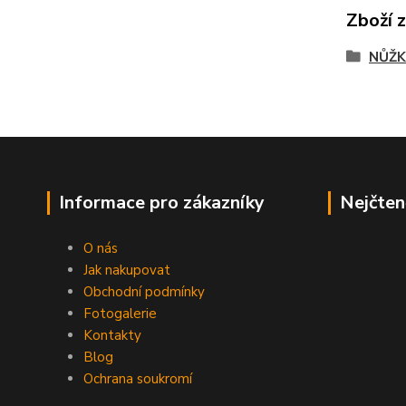
Zboží 
NŮŽK
Informace pro zákazníky
Nejčten
O nás
Jak nakupovat
Obchodní podmínky
Fotogalerie
Kontakty
Blog
Ochrana soukromí