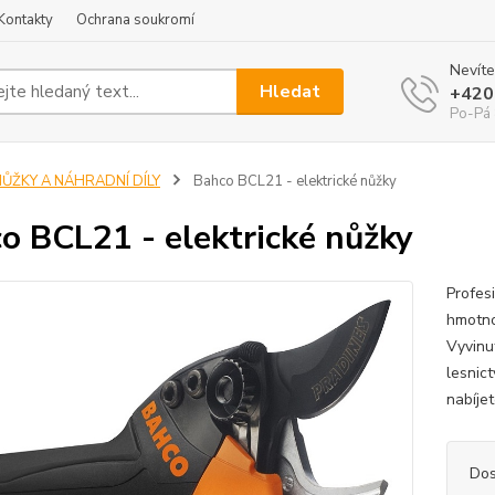
Kontakty
Ochrana soukromí
Nevíte
Hledat
+420
Po-Pá 
NŮŽKY A NÁHRADNÍ DÍLY
Bahco BCL21 - elektrické nůžky
o BCL21 - elektrické nůžky
Profes
hmotno
Vyvinut
lesnic
nabíjet
Dos