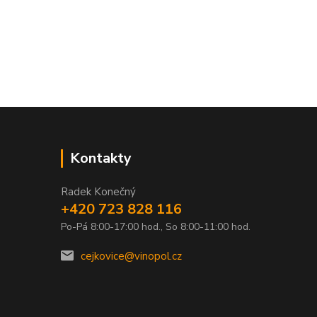
Kontakty
Radek Konečný
+420 723 828 116
Po-Pá 8:00-17:00 hod., So 8:00-11:00 hod.
0
cejkovice@vinopol.cz