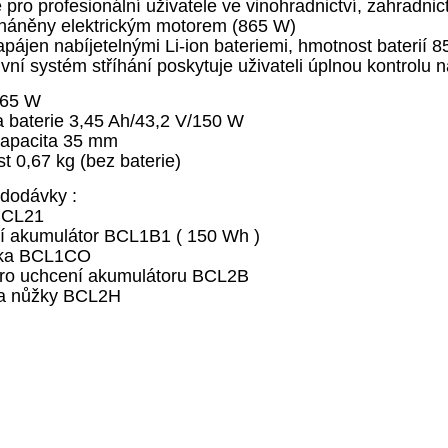
 pro profesionální uživatele ve vinohradnictví, zahradnict
háněny elektrickým motorem (865 W)
pájen nabíjetelnými Li-ion bateriemi, hmotnost baterií 8
vní systém stříhání poskytuje uživateli úplnou kontrolu
865 W
a baterie 3,45 Ah/43,2 V/150 W
apacita 35 mm
 0,67 kg (bez baterie)
dodávky :
BCL21
í akumulátor BCL1B1 ( 150 Wh )
čka BCL1CO
ro uchcení akumulátoru BCL2B
na nůžky BCL2H