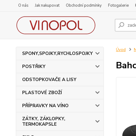
O nás
Jak nakupovat
Obchodní podmínky
Fotogalerie
Úvod
SPONY,SPOJKY,RYCHLOSPOJKY
Bahc
POSTŘIKY
ODSTOPKOVAČE A LISY
PLASTOVÉ ZBOŽÍ
PŘÍPRAVKY NA VÍNO
ZÁTKY, ZÁKLOPKY,
TERMOKAPSLE