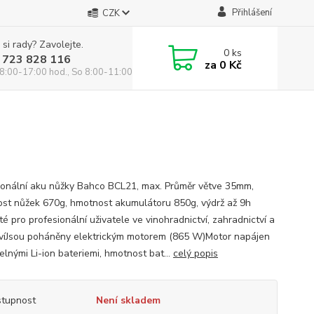
Přihlášení
CZK
 si rady? Zavolejte.
0
ks
 723 828 116
za
0 Kč
8:00-17:00 hod., So 8:00-11:00 hod.
ionální aku nůžky Bahco BCL21, max. Průměr větve 35mm,
st nůžek 670g, hmotnost akumulátoru 850g, výdrž až 9h
é pro profesionální uživatele ve vinohradnictví, zahradnictví a
tvíJsou poháněny elektrickým motorem (865 W)Motor napájen
elnými Li-ion bateriemi, hmotnost bat...
celý popis
tupnost
Není skladem