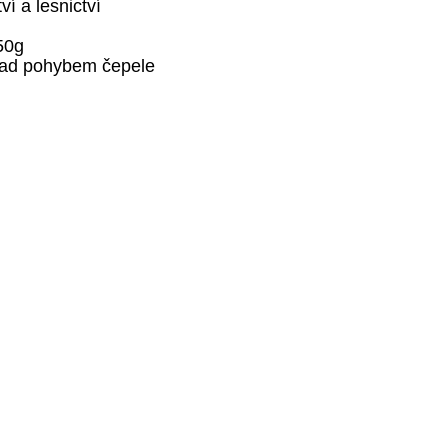
ví a lesnictví
50g
 nad pohybem čepele