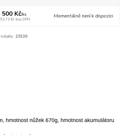
 500 Kč
/
ks
Momentálně není k dispozici
553,72 Kč
bez DPH
roduktu:
23530
m, hmotnost nůžek 670g, hmotnost akumulátoru