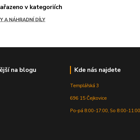
zařazeno v kategoriích
Y A NÁHRADNÍ DÍLY
ější na blogu
Kde nás najdete
Templářská 3
696 15 Čejkovice
Po-pá 8:00-17:00, So 8:00-11:0