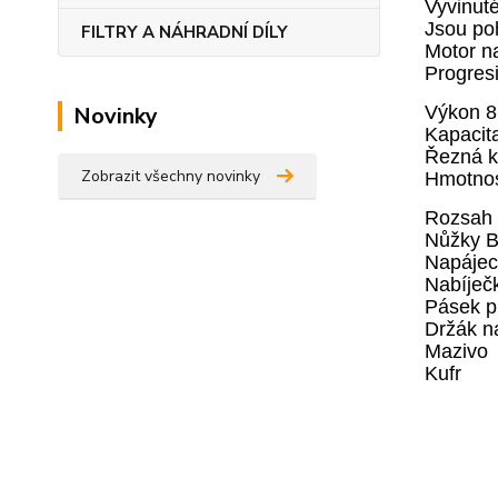
Vyvinuté
Jsou po
FILTRY A NÁHRADNÍ DÍLY
Motor na
Progresi
Výkon 
Novinky
Kapacit
Řezná k
Zobrazit všechny novinky
Hmotnost
Rozsah 
Nůžky 
Napájec
Nabíje
Pásek p
Držák 
Mazivo
Kufr