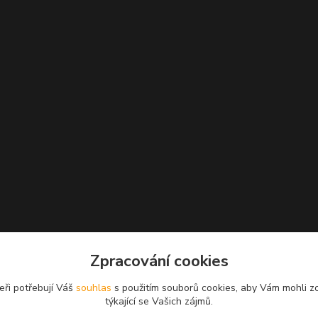
Zpracování cookies
eři potřebují Váš
souhlas
s použitím souborů cookies, aby Vám mohli z
týkající se Vašich zájmů.