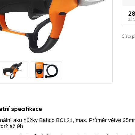
28
23 
Číslo p
tní specifikace
onální aku nůžky Bahco BCL21, max. Průměr větve 35m
ýdrž až 9h