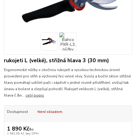
rukojeti L (velké), střižná hlava 3 (30 mm)
Ergonomické nůžky s otočnou rukojetí a vysokou technickou úrovní
provedení pro střih a výchovný řez vinné révy. Svislý a boční sklon střižné
hlavy pomáhají udržet paži i zápěstí v jedné rovině přistříhání; snižují tak
únavu a bolest a zlepšují pohodlí. Rukojeť velikosti L (velká), střižná
hlava č.&n...
celý popis
Dostupnost
Není skladem
1 890 Kč
/
ks
1 561,98 Kč
bez DPH