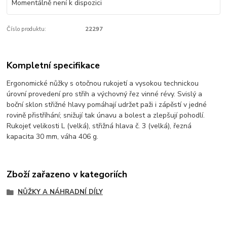
Momentálně není k dispozici
Číslo produktu:
22297
Kompletní specifikace
Ergonomické nůžky s otočnou rukojetí a vysokou technickou
úrovní provedení pro střih a výchovný řez vinné révy. Svislý a
boční sklon střižné hlavy pomáhají udržet paži i zápěstí v jedné
rovině přistříhání; snižují tak únavu a bolest a zlepšují pohodlí.
Rukojeť velikosti L (velká), střižná hlava č. 3 (velká), řezná
kapacita 30 mm, váha 406 g.
Zboží zařazeno v kategoriích
NŮŽKY A NÁHRADNÍ DÍLY