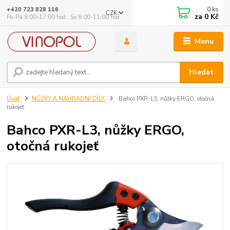
0
ks
+420 723 828 116
CZK
za
0 Kč
Po-Pá 8:00-17:00 hod., So 8:00-11:00 hod.
Menu
Hledat
Úvod
NŮŽKY A NÁHRADNÍ DÍLY
Bahco PXR-L3, nůžky ERGO, otočná
rukojeť
Bahco PXR-L3, nůžky ERGO,
otočná rukojeť