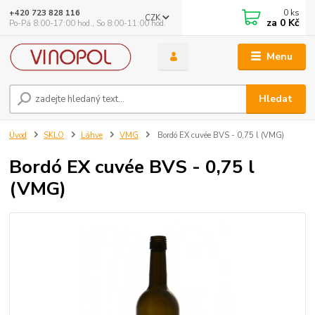
0
ks
+420 723 828 116
CZK
za
0 Kč
Po-Pá 8:00-17:00 hod., So 8:00-11:00 hod.
Menu
Hledat
Úvod
SKLO
Láhve
VMG
Bordó EX cuvée BVS - 0,75 l (VMG)
Bordó EX cuvée BVS - 0,75 l
(VMG)