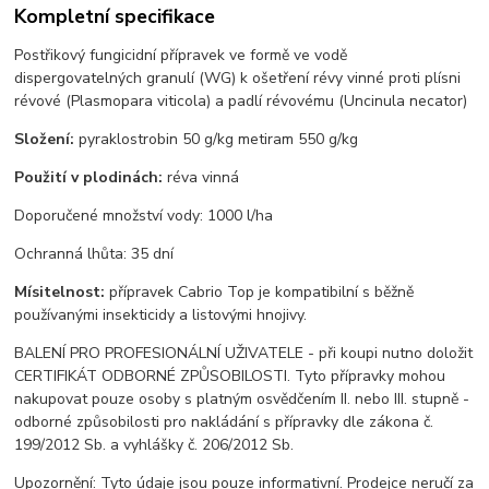
Kompletní specifikace
Postřikový fungicidní přípravek ve formě ve vodě
dispergovatelných granulí (WG) k ošetření révy vinné proti plísni
révové (Plasmopara viticola) a padlí révovému (Uncinula necator)
Složení:
pyraklostrobin 50 g/kg metiram 550 g/kg
Použití v plodinách:
réva vinná
Doporučené množství vody: 1000 l/ha
Ochranná lhůta: 35 dní
Mísitelnost:
přípravek Cabrio Top je kompatibilní s běžně
používanými insekticidy a listovými hnojivy.
BALENÍ PRO PROFESIONÁLNÍ UŽIVATELE - při koupi nutno doložit
CERTIFIKÁT ODBORNÉ ZPŮSOBILOSTI. Tyto přípravky mohou
nakupovat pouze osoby s platným osvědčením II. nebo III. stupně -
odborné způsobilosti pro nakládání s přípravky dle zákona č.
199/2012 Sb. a vyhlášky č. 206/2012 Sb.
Upozornění: Tyto údaje jsou pouze informativní. Prodejce neručí za