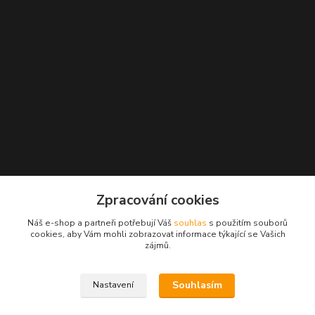
Zpracování cookies
Náš e-shop a partneři potřebují Váš
souhlas
s použitím souborů
cookies, aby Vám mohli zobrazovat informace týkající se Vašich
zájmů.
Kontakty
Souhlasím
Nastavení
Radek Konečný