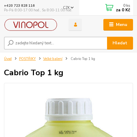
0
ks
+420 723 828 116
CZK
za
0 Kč
Po-Pá 8:00-17:00 hod., So 8:00-11:00 hod.
Menu
Hledat
Úvod
POSTŘIKY
Velké balení
Cabrio Top 1 kg
Cabrio Top 1 kg