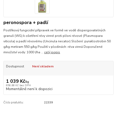
peronospora + padlí
Postřikový fungicidní přípravek ve formě ve vodě dispergovatelných
granulí (WG) k ošetření révy vinné proti plísni révové (Plasmopara
viticola) a padlí révovému (Uncinula necator) Složení: pyraklostrobin 50
g/kg metiram 550 g/kg Použití v plodinách: réva vinná Doporučené
množství vody: 1000 l/ha ...
celý popis
Dostupnost
Není skladem
1 039 Kč
/
kg
858,68 Kč
bez DPH
Momentálně není k dispozici
Číslo produktu:
22339