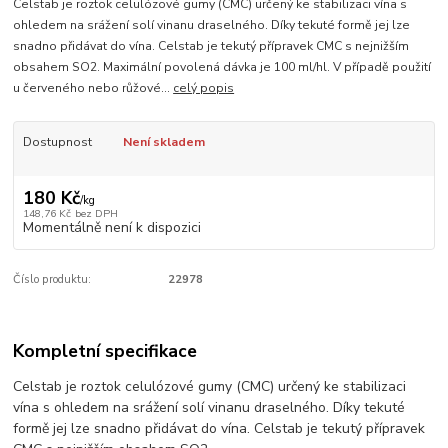
Celstab je roztok celulózové gumy (CMC) určený ke stabilizaci vína s
ohledem na srážení solí vinanu draselného. Díky tekuté formě jej lze
snadno přidávat do vína. Celstab je tekutý přípravek CMC s nejnižším
obsahem SO2. Maximální povolená dávka je 100 ml/hl. V případě použití
u červeného nebo růžové...
celý popis
Dostupnost
Není skladem
180 Kč
/
kg
148,76 Kč
bez DPH
Momentálně není k dispozici
Číslo produktu:
22978
Kompletní specifikace
Celstab je roztok celulózové gumy (CMC) určený ke stabilizaci
vína s ohledem na srážení solí vinanu draselného. Díky tekuté
formě jej lze snadno přidávat do vína. Celstab je tekutý přípravek