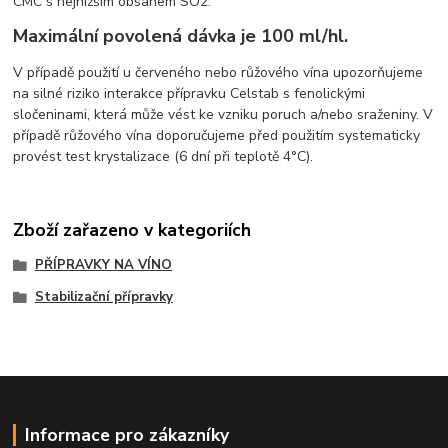
CMC s nejnižším obsahem SO2.
Maximální povolená dávka je 100 ml/hl.
V případě použití u červeného nebo růžového vína upozorňujeme
na silné riziko interakce přípravku Celstab s fenolickými
sločeninami, která může vést ke vzniku poruch a/nebo sraženiny. V
případě růžového vína doporučujeme před použitím systematicky
provést test krystalizace (6 dní při teplotě 4°C).
Zboží zařazeno v kategoriích
PŘÍPRAVKY NA VÍNO
Stabilizační přípravky
Informace pro zákazníky