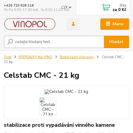
0
ks
+420 723 828 116
CZK
za
0 Kč
Po-Pá 8:00-17:00 hod., So 8:00-11:00 hod.
Menu
Hledat
Úvod
PŘÍPRAVKY NA VÍNO
Stabilizační přípravky
Celstab CMC -
21 kg
Celstab CMC - 21 kg
stabilizace proti vypadávání vinného kamene