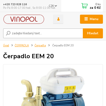
0
ks
+420 723 828 116
CZK
za
0 Kč
Po-Pá 8:00-17:00 hod., So 8:00-11:00 hod.
Menu
Hledat
Úvod
ČERPADLA
Čerpadla
Čerpadlo EEM 20
Čerpadlo EEM 20