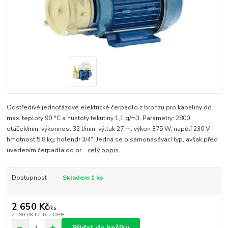
Odstředivé jednofázové elektrické čerpadlo z bronzu pro kapaliny do
max. teploty 90 °C a hustoty tekutiny 1,1 g/m3. Parametry: 2800
otáček/min, výkonnost 32 l/min, výtlak 27 m, výkon 375 W, napětí 230 V,
hmotnost 5,8 kg, holendr 3/4". Jedná se o samonasávací typ, avšak před
uvedením čerpadla do pr...
celý popis
Dostupnost
Skladem 1 ks
2 650 Kč
/
ks
2 190,08 Kč
bez DPH
Přidat do košíku