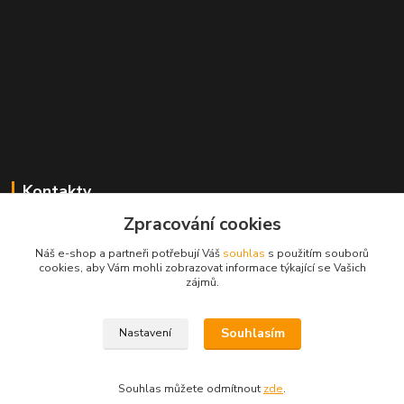
Kontakty
Zpracování cookies
Radek Konečný
+420 723 828 116
Náš e-shop a partneři potřebují Váš
souhlas
s použitím souborů
Po-Pá 8:00-17:00 hod., So 8:00-11:00 hod.
cookies, aby Vám mohli zobrazovat informace týkající se Vašich
zájmů.
cejkovice@vinopol.cz
Souhlasím
Nastavení
Souhlas můžete odmítnout
zde
.
Vytvořeno na
Eshop-rychle.cz