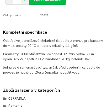
Číslo produktu:
20022
Kompletní specifikace
Odstředivé jednofázové elektrické čerpadlo z bronzu pro kapaliny
do max. teploty 90 °C a hustoty tekutiny 1,1 g/m3.
Parametry: 2800 otáček/min, výkonnost 32 l/min, výtlak 27 m,
výkon 375 W, napětí 230 V, hmotnost 5,8 kg, holendr 3/4".
Jedná se o samonasávací typ, avšak před uvedením čerpadla do
provozu je nutné do tělesa čerpadla napustit vodu.
Zboží zařazeno v kategoriích
ČERPADLA
Čerpadla