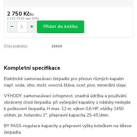
2 750 Kč
/
ks
2 272,73 Kč
bez DPH
Přidat do košíku
Číslo produktu:
20606
Kompletní specifikace
Elektrické samonasávaci čerpadlo pro přesun různých kapalin
např. voda, víno, mošt, ovocná šťáva, ocet, pivo, minerální oleje.
VÝHODY: samonasávací schopnost, snadná údržba a používání,
obrácený chod čerpadla, při vyčerpání kapaliny z nádoby nedojde
k poškození čerpadla, H max. 12 m, výkon 0,6 HP, otáčky 1450
ot/min, pr. holendru 1", přepravní kapacita 25-45 l/min.
BY PASS-regulace kapacity a přepravní výšky kolečkem na tělese
čerpadla.