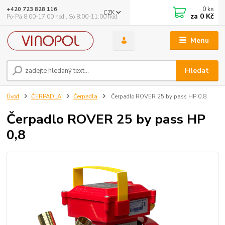
0
ks
+420 723 828 116
CZK
za
0 Kč
Po-Pá 8:00-17:00 hod., So 8:00-11:00 hod.
Menu
Hledat
Úvod
ČERPADLA
Čerpadla
Čerpadlo ROVER 25 by pass HP 0,8
Čerpadlo ROVER 25 by pass HP
0,8