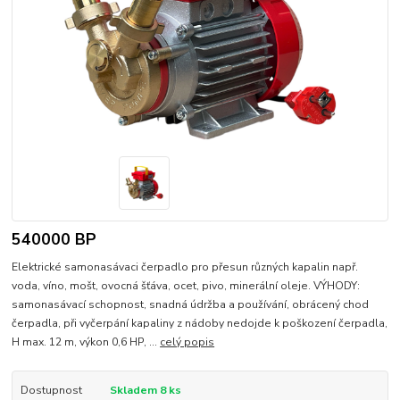
540000 BP
Elektrické samonasávaci čerpadlo pro přesun různých kapalin např.
voda, víno, mošt, ovocná šťáva, ocet, pivo, minerální oleje. VÝHODY:
samonasávací schopnost, snadná údržba a používání, obrácený chod
čerpadla, při vyčerpání kapaliny z nádoby nedojde k poškození čerpadla,
H max. 12 m, výkon 0,6 HP, ...
celý popis
Dostupnost
Skladem 8 ks