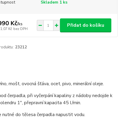
tupnost
Skladem 1 ks
990 Kč
/
ks
Přidat do košíku
71,07 Kč
bez DPH
roduktu:
23212
no, mošt, ovocná šťáva, ocet, pivo, minerální oleje.
d čerpadla, při vyčerpání kapaliny z nádoby nedojde k
lendru 1", přepravní kapacita 45 l/min.
 nutné do tělesa čerpadla napustit vodu.