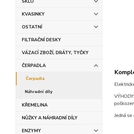
SKLO
KVASINKY
OSTATNÍ
FILTRAČNÍ DESKY
VÁZACÍ ZBOŽÍ, DRÁTY, TYČKY
ČERPADLA
Komple
Čerpadla
Elektrick
Náhradní díly
VÝHODY: s
poškození
KŘEMELINA
Jedná se 
NŮŽKY A NÁHRADNÍ DÍLY
ENZYMY