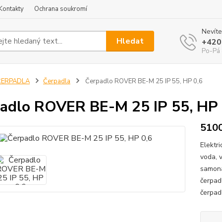
Kontakty
Ochrana soukromí
Nevíte
Hledat
+420
Po-Pá 
ČERPADLA
Čerpadla
Čerpadlo ROVER BE-M 25 IP 55, HP 0,6
adlo ROVER BE-M 25 IP 55, HP 
510
Elektr
voda, 
samona
čerpad
čerpadl