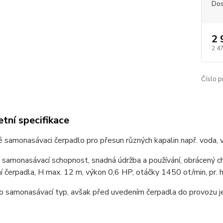
Dos
2 
2 4
Číslo p
tní specifikace
é samonasávaci čerpadlo pro přesun různých kapalin např. voda, ví
amonasávací schopnost, snadná údržba a používání, obrácený cho
 čerpadla, H max. 12 m, výkon 0,6 HP, otáčky 1450 ot/min, pr. ho
o samonasávací typ, avšak před uvedením čerpadla do provozu je