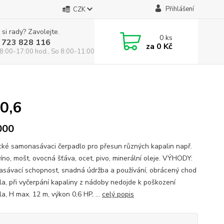
Přihlášení
CZK
 si rady? Zavolejte.
0
ks
 723 828 116
za
0 Kč
8:00-17:00 hod., So 8:00-11:00 hod.
0,6
000
ické samonasávaci čerpadlo pro přesun různých kapalin např.
víno, mošt, ovocná šťáva, ocet, pivo, minerální oleje. VÝHODY:
sávací schopnost, snadná údržba a používání, obrácený chod
la, při vyčerpání kapaliny z nádoby nedojde k poškození
a, H max. 12 m, výkon 0,6 HP, ...
celý popis