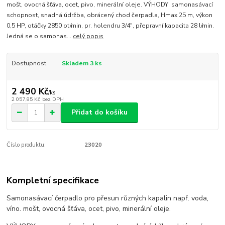
mošt, ovocná šťáva, ocet, pivo, minerální oleje. VÝHODY: samonasávací
schopnost, snadná údržba, obrácený chod čerpadla, Hmax 25 m, výkon
0,5 HP, otáčky 2850 ot/min, pr. holendru 3/4", přepravní kapacita 28 l/min.
Jedná se o samonas...
celý popis
Dostupnost
Skladem 3 ks
2 490 Kč
/
ks
2 057,85 Kč
bez DPH
Přidat do košíku
Číslo produktu:
23020
Kompletní specifikace
Samonasávací čerpadlo pro přesun různých kapalin např. voda,
víno. mošt, ovocná šťáva, ocet, pivo, minerální oleje.