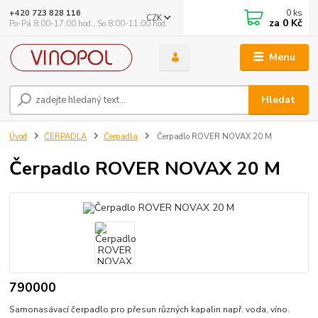
0
ks
+420 723 828 116
CZK
za
0 Kč
Po-Pá 8:00-17:00 hod., So 8:00-11:00 hod.
Menu
Hledat
Úvod
ČERPADLA
Čerpadla
Čerpadlo ROVER NOVAX 20 M
Čerpadlo ROVER NOVAX 20 M
790000
Samonasávací čerpadlo pro přesun různých kapalin např. voda, víno.