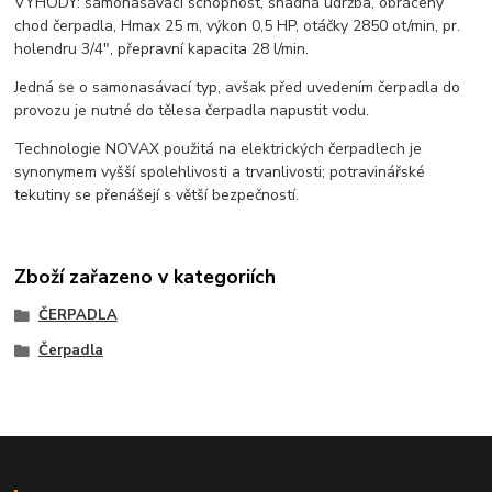
VÝHODY: samonasávací schopnost, snadná údržba, obrácený
chod čerpadla, Hmax 25 m, výkon 0,5 HP, otáčky 2850 ot/min, pr.
holendru 3/4", přepravní kapacita 28 l/min.
Jedná se o samonasávací typ, avšak před uvedením čerpadla do
provozu je nutné do tělesa čerpadla napustit vodu.
Technologie NOVAX použitá na elektrických čerpadlech je
synonymem vyšší spolehlivosti a trvanlivosti; potravinářské
tekutiny se přenášejí s větší bezpečností.
Zboží zařazeno v kategoriích
ČERPADLA
Čerpadla