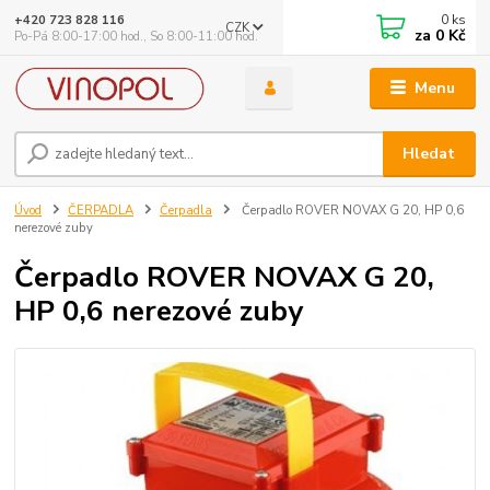
0
ks
+420 723 828 116
CZK
za
0 Kč
Po-Pá 8:00-17:00 hod., So 8:00-11:00 hod.
Menu
Hledat
Úvod
ČERPADLA
Čerpadla
Čerpadlo ROVER NOVAX G 20, HP 0,6
nerezové zuby
Čerpadlo ROVER NOVAX G 20,
HP 0,6 nerezové zuby