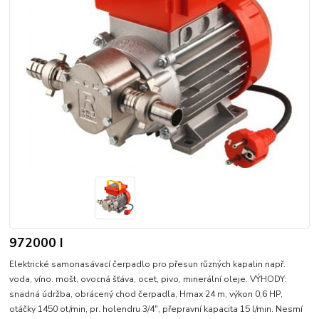
972000 I
Elektrické samonasávací čerpadlo pro přesun různých kapalin např.
voda, víno. mošt, ovocná šťáva, ocet, pivo, minerální oleje. VÝHODY:
snadná údržba, obrácený chod čerpadla, Hmax 24 m, výkon 0,6 HP,
otáčky 1450 ot/min, pr. holendru 3/4", přepravní kapacita 15 l/min. Nesmí