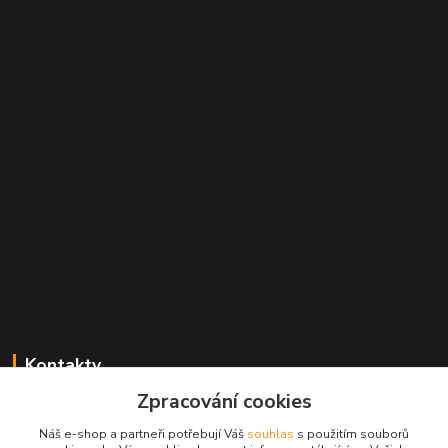
Kontakty
Zpracování cookies
Radek Konečný
+420 723 828 116
Náš e-shop a partneři potřebují Váš
souhlas
s použitím souborů
Po-Pá 8:00-17:00 hod., So 8:00-11:00 hod.