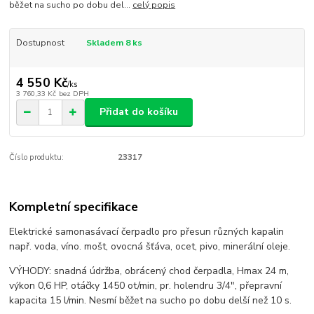
běžet na sucho po dobu del...
celý popis
Dostupnost
Skladem 8 ks
4 550 Kč
/
ks
3 760,33 Kč
bez DPH
Přidat do košíku
Číslo produktu:
23317
Kompletní specifikace
Elektrické samonasávací čerpadlo pro přesun různých kapalin
např. voda, víno. mošt, ovocná šťáva, ocet, pivo, minerální oleje.
VÝHODY: snadná údržba, obrácený chod čerpadla, Hmax 24 m,
výkon 0,6 HP, otáčky 1450 ot/min, pr. holendru 3/4", přepravní
kapacita 15 l/min. Nesmí běžet na sucho po dobu delší než 10 s.