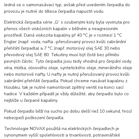
Jedná se o samonasávací typ, avšak před uvedením čerpadla do
provozu je nutné do tělesa čerpadla napustit vodu.
Elektrická čerpadla série „G“ s ozubenými koly byla vyvinuta pro
přenos všech viskózních kapalin v běžném a neagresivním
prostředí. Daná viskozita kapaliny př 40 °C je v rozmezí 1 °C
Engler (např. voda, nafta -přerušovaný provoz kvůli zabránění
přehřátí čerpadla) a 7 °C (např. motorový olej SAE 30 nebo
převodový olej SAE 80. Tekutiny musí být čisté bez příměsi
pevných částic. Tyto čerpadla jsou tedy vhodná pro čerpání vody,
vína, mléka, olivového oleje, syntetického oleje, minerálního oleje
nebo motorové nafty. U nafty je nutný přerušovaný provoz kvůli
zabránění přehřátí čerpadla. Pokud chceme nasávat kapalinu z
hloubku, tak je nutné namontovat zpětný ventil na konci sací
hadice. V každém případě je vždy důležité, aby čerpadlo bylo co
nejblíže u čerpané kapaliny.
Pokud čerpadlo běží na sucho po dobu delší než 10 sekund, hrozí
nebezpečí poškození čerpadla.
Technologie NOVAX použitá na elektrických čerpadlech je
synonymem vyšší spolehlivosti a trvanlivosti; potravinářské