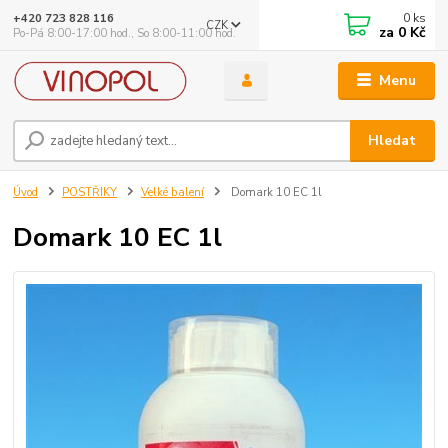
0
ks
+420 723 828 116
CZK
za
0 Kč
Po-Pá 8:00-17:00 hod., So 8:00-11:00 hod.
Menu
Hledat
Úvod
POSTŘIKY
Velké balení
Domark 10 EC 1l
Domark 10 EC 1l