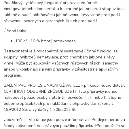
Postřikový systémový fungicidní přípravek ve formě
emulgovatelného koncentrátu k ochraně jabloní proti strupovitosti
jabloně a padlí jabloňovému jabloňovému, révy vinné proti padlí
révovému, ovocných a okrasných školek proti padlí
Účinná látka:
100 g/l (10 % hmot.) tetrakonazol
Tetrakonazol je širokospektrální systémově účinný fungicid, ze
skupiny inhibitorů demetylace, proti chorobám jabloně a révy
vinné. Může být aplikován v různých růstových fázích, samotný
anebo v kombinaci s jinými přípravky, v závislosti na aplikačním
programu.
BALENÍ PRO PROFESIONÁLNÍ UŽIVATELE - při koupi nutno doložit
CERTIFIKÁT ODBORNÉ ZPŮSOBILOSTI. Tyto přípravky mohou
nakupovat pouze osoby s platným osvědčením II. nebo III. stupně -
odborné způsobilosti pro nakládání s přípravky dle zákona č.
199/2012 Sb. a vyhlášky č. 206/2012 Sb.
Upozornění: Tyto údaje jsou pouze informativní. Prodejce neručí za
škody způsobené nesprávným použitím přípravku. Před použitím si