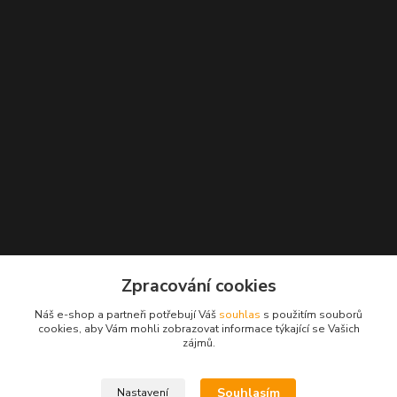
Zpracování cookies
Náš e-shop a partneři potřebují Váš
souhlas
s použitím souborů
Kontakty
cookies, aby Vám mohli zobrazovat informace týkající se Vašich
zájmů.
Radek Konečný
+420 723 828 116
Souhlasím
Nastavení