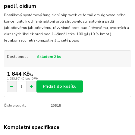
padlí, oidium
Postřikový systémový fungicidní přípravek ve formě emulgovatelného
koncentrátu k ochraně jabloní proti strupovitosti jabloně a padlí
jabloňovému jabloňovému, révy vinné proti padlí révovému, ovocných a
okrasných školek proti padlí Účinná látka: 100 g/l (10 % hmot.)
tetrakonazol Tetrakonazol je ši...
celý popis
Dostupnost
Skladem 2 ks
1 844 Kč
/
ks
1 523,97 Kč
bez DPH
Přidat do košíku
Číslo produktu:
20515
Kompletní specifikace