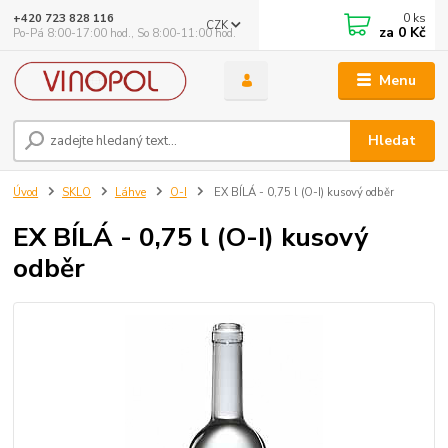
0
ks
+420 723 828 116
CZK
za
0 Kč
Po-Pá 8:00-17:00 hod., So 8:00-11:00 hod.
Menu
Hledat
Úvod
SKLO
Láhve
O-I
EX BÍLÁ - 0,75 l (O-I) kusový odběr
EX BÍLÁ - 0,75 l (O-I) kusový
odběr