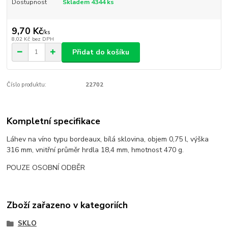
Dostupnost
Skladem 4344 ks
9,70 Kč
/
ks
8,02 Kč
bez DPH
Přidat do košíku
Číslo produktu:
22702
Kompletní specifikace
Láhev na víno typu bordeaux, bílá sklovina, objem 0,75 l, výška
316 mm, vnitřní průměr hrdla 18,4 mm, hmotnost 470 g.
POUZE OSOBNÍ ODBĚR
Zboží zařazeno v kategoriích
SKLO