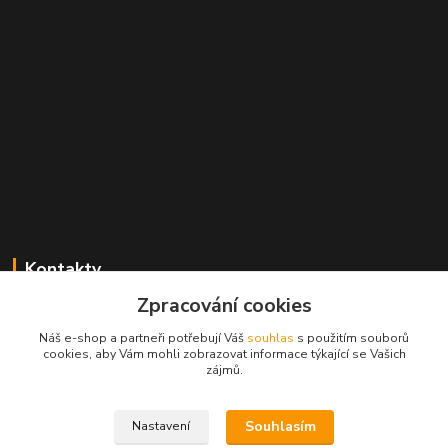
Kontakty
Zpracování cookies
Radek Konečný
+420 723 828 116
Náš e-shop a partneři potřebují Váš
souhlas
s použitím souborů
Po-Pá 8:00-17:00 hod., So 8:00-11:00 hod.
cookies, aby Vám mohli zobrazovat informace týkající se Vašich
zájmů.
cejkovice@vinopol.cz
Souhlasím
Nastavení