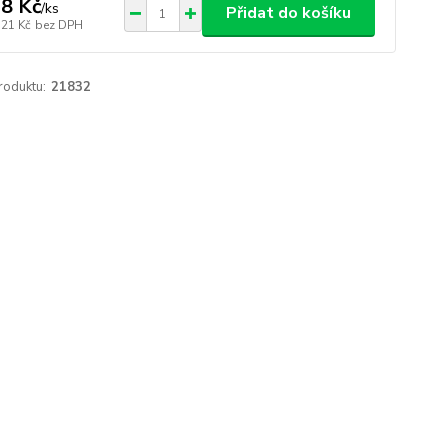
8 Kč
/
ks
Přidat do košíku
,21 Kč
bez DPH
roduktu:
21832