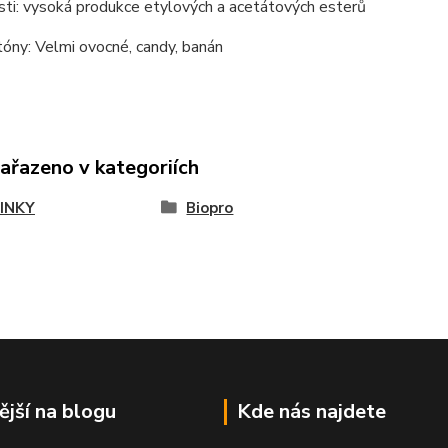
ti: vysoká produkce etylových a acetátových esterů
óny: Velmi ovocné, candy, banán
zařazeno v kategoriích
INKY
Biopro
ější na blogu
Kde nás najdete