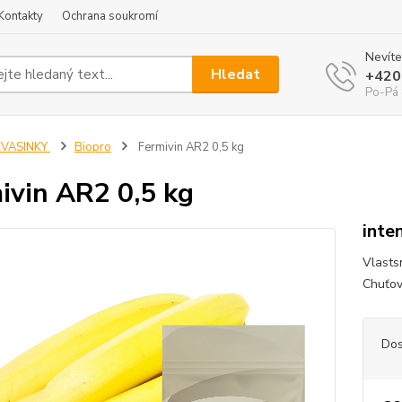
Kontakty
Ochrana soukromí
Nevíte
Hledat
+420
Po-Pá 
KVASINKY
Biopro
Fermivin AR2 0,5 kg
ivin AR2 0,5 kg
inte
Vlasts
Chuťov
Dos