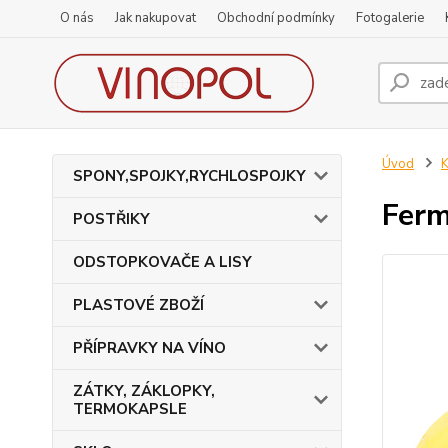
O nás
Jak nakupovat
Obchodní podmínky
Fotogalerie
Úvod
SPONY,SPOJKY,RYCHLOSPOJKY
Ferm
POSTŘIKY
ODSTOPKOVAČE A LISY
PLASTOVÉ ZBOŽÍ
PŘÍPRAVKY NA VÍNO
ZÁTKY, ZÁKLOPKY,
TERMOKAPSLE