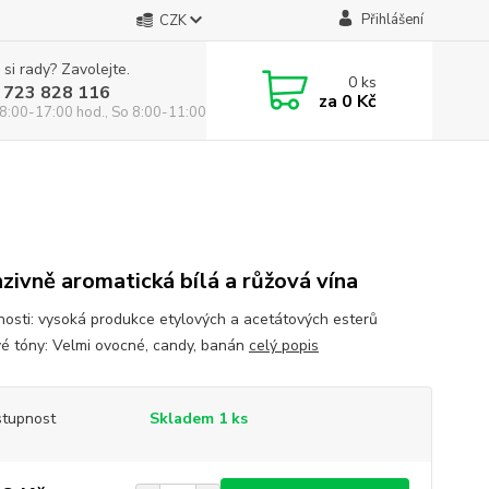
Přihlášení
CZK
 si rady? Zavolejte.
0
ks
 723 828 116
za
0 Kč
8:00-17:00 hod., So 8:00-11:00 hod.
nzivně aromatická bílá a růžová vína
nosti: vysoká produkce etylových a acetátových esterů
é tóny: Velmi ovocné, candy, banán
celý popis
tupnost
Skladem 1 ks