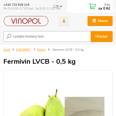
0
ks
+420 723 828 116
CZK
za
0 Kč
Po-Pá 8:00-17:00 hod., So 8:00-11:00 hod.
Menu
Hledat
Úvod
KVASINKY
Biopro
Fermivin LVCB - 0,5 kg
Fermivin LVCB - 0,5 kg