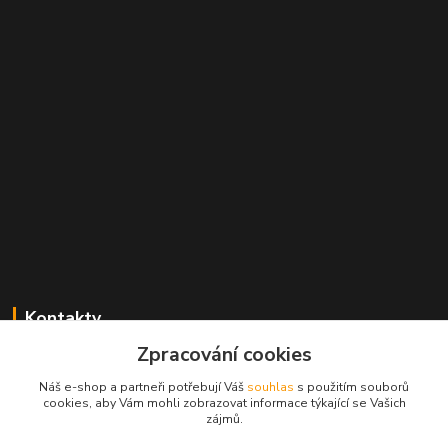
Kontakty
Zpracování cookies
Radek Konečný
+420 723 828 116
Náš e-shop a partneři potřebují Váš
souhlas
s použitím souborů
Po-Pá 8:00-17:00 hod., So 8:00-11:00 hod.
cookies, aby Vám mohli zobrazovat informace týkající se Vašich
zájmů.
cejkovice@vinopol.cz