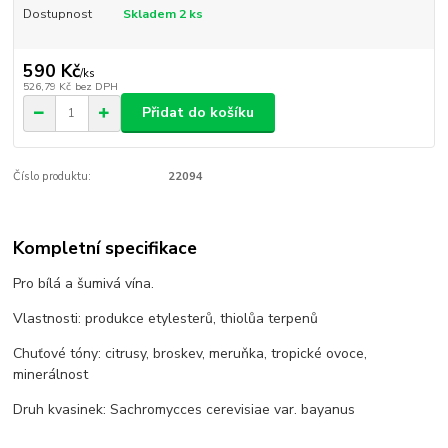
Dostupnost
Skladem 2 ks
590 Kč
/
ks
526,79 Kč
bez DPH
Přidat do košíku
Číslo produktu:
22094
Kompletní specifikace
Pro bílá a šumivá vína.
Vlastnosti: produkce etylesterů, thiolůa terpenů
Chuťové tóny: citrusy, broskev, meruňka, tropické ovoce,
minerálnost
Druh kvasinek: Sachromycces cerevisiae var. bayanus