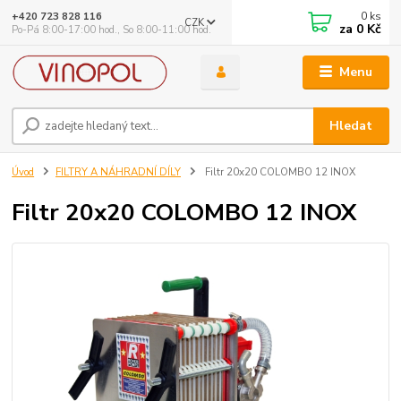
0
ks
+420 723 828 116
CZK
za
0 Kč
Po-Pá 8:00-17:00 hod., So 8:00-11:00 hod.
Menu
Hledat
Úvod
FILTRY A NÁHRADNÍ DÍLY
Filtr 20x20 COLOMBO 12 INOX
Filtr 20x20 COLOMBO 12 INOX