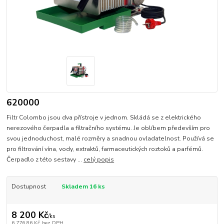
620000
Filtr Colombo jsou dva přístroje v jednom. Skládá se z elektrického
nerezového čerpadla a filtračního systému. Je oblíbem především pro
svou jednoduchost, malé rozměry a snadnou ovladatelnost. Používá se
pro filtrování vína, vody, extraktů, farmaceutických roztoků a parfémů.
Čerpadlo z této sestavy ...
celý popis
Dostupnost
Skladem 16 ks
8 200 Kč
/
ks
6 776,86 Kč
bez DPH