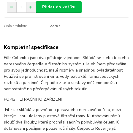
Přidat do košíku
Číslo produktu:
22707
Kompletní specifikace
Filtr Colombo jsou dva přístroje v jednom. Skládá se z elektrického
nerezového čerpadla a filtračního systému. Je oblíbem především
pro svou jednoduchost, malé rozměry a snadnou ovladatelnost.
Používá se pro filtrování vína, vody, extraktů, farmaceutických
roztoků a parfémů. Čerpadlo z této sestavy můžeme použít i
samostatně na přečerpávání různých tekutin.
POPIS FILTRAČNÍHO ZAŘÍZENÍ
Filtr se skládá z pevného a posuvného nerezového čela, mezi
kterými jsou uloženy plastové filtrační rámy. K utahování rámů
slouží dva šrouby, které procházi zadním pohyblivým čelem. K
dotahování použijeme pouze ruční síly. Čerpadlo Rover je již