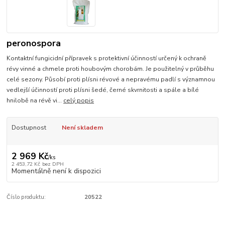
peronospora
Kontaktní fungicidní přípravek s protektivní účinností určený k ochraně
révy vinné a chmele proti houbovým chorobám. Je použitelný v průběhu
celé sezony. Působí proti plísni révové a nepravému padlí s významnou
vedlejší účinností proti plísni šedé, černé skvrnitosti a spále a bílé
hnilobě na révě vi...
celý popis
Dostupnost
Není skladem
2 969 Kč
/
ks
2 453,72 Kč
bez DPH
Momentálně není k dispozici
Číslo produktu:
20522