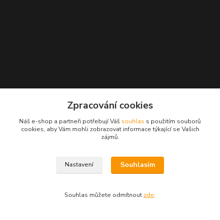
Zpracování cookies
Náš e-shop a partneři potřebují Váš
souhlas
s použitím souborů
cookies, aby Vám mohli zobrazovat informace týkající se Vašich
zájmů.
Kontakty
Souhlasím
Nastavení
Radek Konečný
+420 723 828 116
Souhlas můžete odmítnout
zde
.
Po-Pá 8:00-17:00 hod., So 8:00-11:00 hod.
cejkovice@vinopol.cz