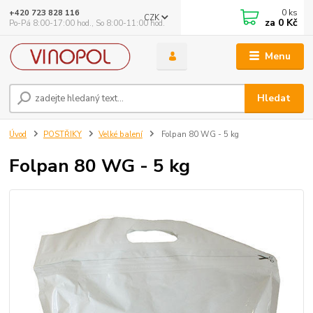
0
ks
+420 723 828 116
CZK
za
0 Kč
Po-Pá 8:00-17:00 hod., So 8:00-11:00 hod.
Menu
Hledat
Úvod
POSTŘIKY
Velké balení
Folpan 80 WG - 5 kg
Folpan 80 WG - 5 kg