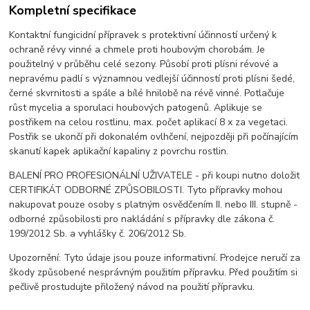
Kompletní specifikace
Kontaktní fungicidní přípravek s protektivní účinností určený k
ochraně révy vinné a chmele proti houbovým chorobám. Je
použitelný v průběhu celé sezony. Působí proti plísni révové a
nepravému padlí s významnou vedlejší účinností proti plísni šedé,
černé skvrnitosti a spále a bílé hnilobě na révě vinné. Potlačuje
růst mycelia a sporulaci houbových patogenů. Aplikuje se
postřikem na celou rostlinu, max. počet aplikací 8 x za vegetaci.
Postřik se ukončí při dokonalém ovlhčení, nejpozději při počínajícím
skanutí kapek aplikační kapaliny z povrchu rostlin.
BALENÍ PRO PROFESIONÁLNÍ UŽIVATELE - při koupi nutno doložit
CERTIFIKÁT ODBORNÉ ZPŮSOBILOSTI. Tyto přípravky mohou
nakupovat pouze osoby s platným osvědčením II. nebo III. stupně -
odborné způsobilosti pro nakládání s přípravky dle zákona č.
199/2012 Sb. a vyhlášky č. 206/2012 Sb.
Upozornění: Tyto údaje jsou pouze informativní. Prodejce neručí za
škody způsobené nesprávným použitím přípravku. Před použitím si
pečlivě prostudujte přiložený návod na použití přípravku.