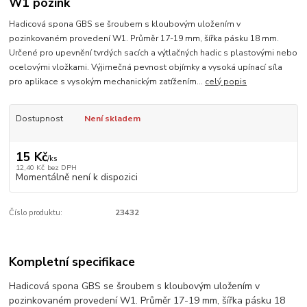
W1 pozink
Hadicová spona GBS se šroubem s kloubovým uložením v
pozinkovaném provedení W1. Průměr 17-19 mm, šířka pásku 18 mm.
Určené pro upevnění tvrdých sacích a výtlačných hadic s plastovými nebo
ocelovými vložkami. Výjimečná pevnost objímky a vysoká upínací síla
pro aplikace s vysokým mechanickým zatížením...
celý popis
Dostupnost
Není skladem
15 Kč
/
ks
12,40 Kč
bez DPH
Momentálně není k dispozici
Číslo produktu:
23432
Kompletní specifikace
Hadicová spona GBS se šroubem s kloubovým uložením v
pozinkovaném provedení W1. Průměr 17-19 mm, šířka pásku 18