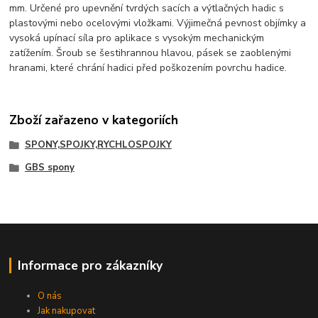
mm. Určené pro upevnění tvrdých sacích a výtlačných hadic s
plastovými nebo ocelovými vložkami. Výjimečná pevnost objímky a
vysoká upínací síla pro aplikace s vysokým mechanickým
zatížením. Šroub se šestihrannou hlavou, pásek se zaoblenými
hranami, které chrání hadici před poškozením povrchu hadice.
Zboží zařazeno v kategoriích
SPONY,SPOJKY,RYCHLOSPOJKY
GBS spony
Informace pro zákazníky
O nás
Jak nakupovat