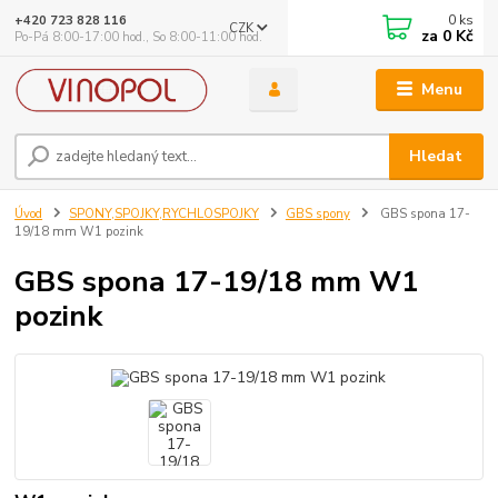
0
ks
+420 723 828 116
CZK
za
0 Kč
Po-Pá 8:00-17:00 hod., So 8:00-11:00 hod.
Menu
Hledat
Úvod
SPONY,SPOJKY,RYCHLOSPOJKY
GBS spony
GBS spona 17-
19/18 mm W1 pozink
GBS spona 17-19/18 mm W1
pozink