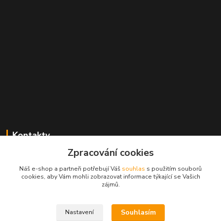
Kontakty
Zpracování cookies
Radek Konečný
+420 723 828 116
Náš e-shop a partneři potřebují Váš
souhlas
s použitím souborů
Po-Pá 8:00-17:00 hod., So 8:00-11:00 hod.
cookies, aby Vám mohli zobrazovat informace týkající se Vašich
zájmů.
cejkovice@vinopol.cz
Souhlasím
Nastavení