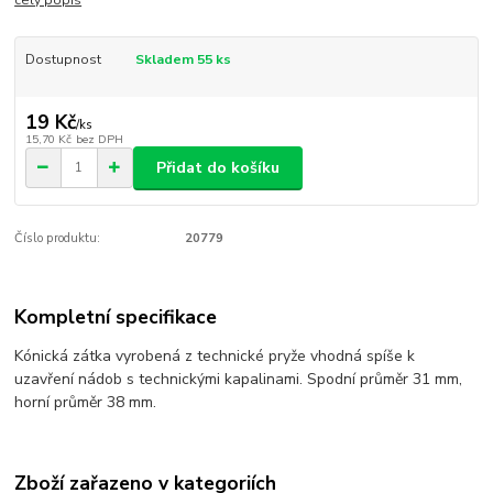
celý popis
Dostupnost
Skladem 55 ks
19 Kč
/
ks
15,70 Kč
bez DPH
Přidat do košíku
Číslo produktu:
20779
Kompletní specifikace
Kónická zátka vyrobená z technické pryže vhodná spíše k
uzavření nádob s technickými kapalinami. Spodní průměr 31 mm,
horní průměr 38 mm.
Zboží zařazeno v kategoriích