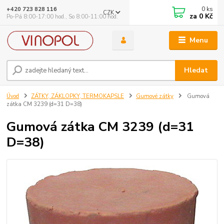
0
ks
+420 723 828 116
CZK
za
0 Kč
Po-Pá 8:00-17:00 hod., So 8:00-11:00 hod.
Menu
Hledat
Úvod
ZÁTKY, ZÁKLOPKY, TERMOKAPSLE
Gumové zátky
Gumová
zátka CM 3239 (d=31 D=38)
Gumová zátka CM 3239 (d=31
D=38)