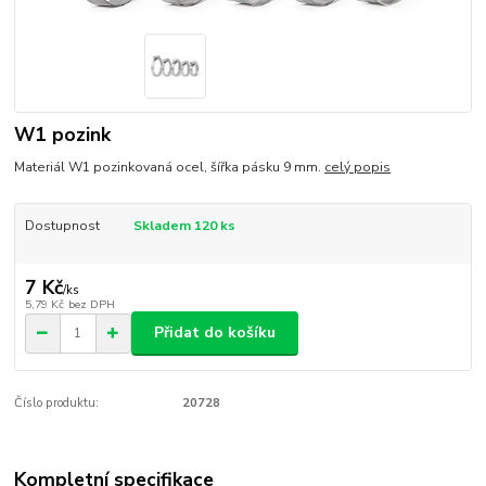
W1 pozink
Materiál W1 pozinkovaná ocel, šířka pásku 9 mm.
celý popis
Dostupnost
Skladem 120 ks
7 Kč
/
ks
5,79 Kč
bez DPH
Přidat do košíku
Číslo produktu:
20728
Kompletní specifikace