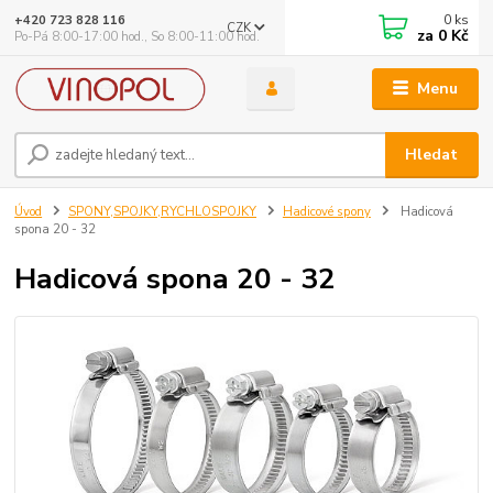
0
ks
+420 723 828 116
CZK
za
0 Kč
Po-Pá 8:00-17:00 hod., So 8:00-11:00 hod.
Menu
Hledat
Úvod
SPONY,SPOJKY,RYCHLOSPOJKY
Hadicové spony
Hadicová
spona 20 - 32
Hadicová spona 20 - 32