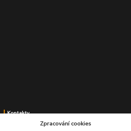
Kontakty
Zpracování cookies
Radek Konečný
+420 723 828 116