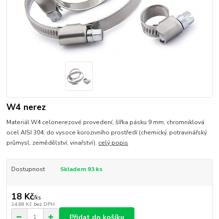
W4 nerez
Materiál W4 celonerezové provedení, šířka pásku 9 mm, chromniklová
ocel AISI 304, do vysoce korozivního prostředí (chemický, potravinářský
průmysl, zemědělství, vinařství).
celý popis
Dostupnost
Skladem 93 ks
18 Kč
/
ks
14,88 Kč
bez DPH
Přidat do košíku