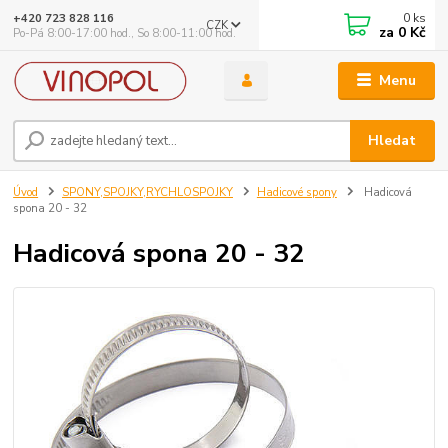
0
ks
+420 723 828 116
CZK
za
0 Kč
Po-Pá 8:00-17:00 hod., So 8:00-11:00 hod.
Menu
Hledat
Úvod
SPONY,SPOJKY,RYCHLOSPOJKY
Hadicové spony
Hadicová
spona 20 - 32
Hadicová spona 20 - 32