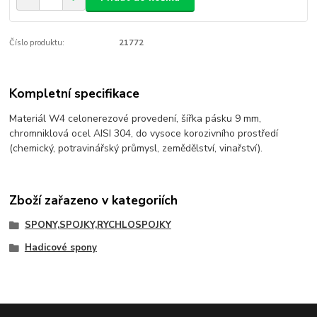
Číslo produktu:
21772
Kompletní specifikace
Materiál W4 celonerezové provedení, šířka pásku 9 mm,
chromniklová ocel AISI 304, do vysoce korozivního prostředí
(chemický, potravinářský průmysl, zemědělství, vinařství).
Zboží zařazeno v kategoriích
SPONY,SPOJKY,RYCHLOSPOJKY
Hadicové spony