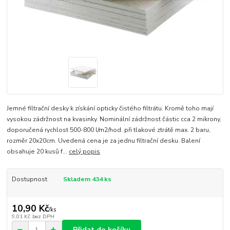
Jemné filtrační desky k získání opticky čistého filtrátu. Kromě toho mají
vysokou zádržnost na kvasinky. Nominální zádržnost částic cca 2 mikrony,
doporučená rychlost 500-800 l/m2/hod. při tlakové ztrátě max. 2 baru,
rozměr 20x20cm. Uvedená cena je za jednu filtrační desku. Balení
obsahuje 20 kusů f...
celý popis
Dostupnost
Skladem 434 ks
10,90 Kč
/
ks
9,01 Kč
bez DPH
Přidat do košíku