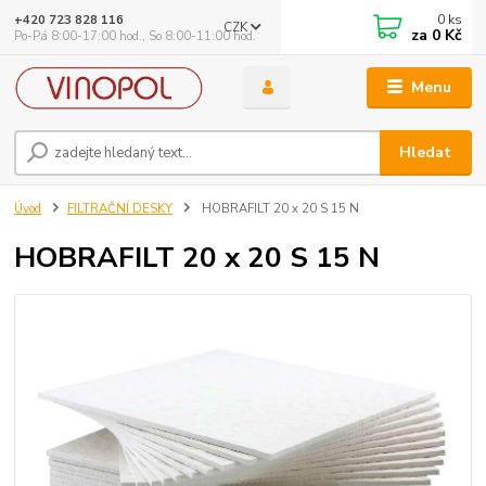
0
ks
+420 723 828 116
CZK
za
0 Kč
Po-Pá 8:00-17:00 hod., So 8:00-11:00 hod.
Menu
Hledat
Úvod
FILTRAČNÍ DESKY
HOBRAFILT 20 x 20 S 15 N
HOBRAFILT 20 x 20 S 15 N