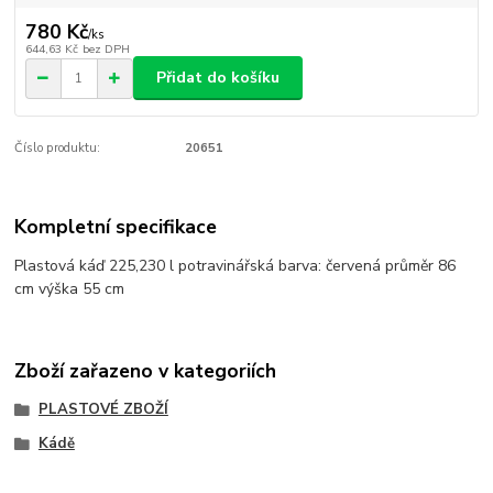
780 Kč
/
ks
644,63 Kč
bez DPH
Přidat do košíku
Číslo produktu:
20651
Kompletní specifikace
Plastová káď 225,230 l potravinářská barva: červená průměr 86
cm výška 55 cm
Zboží zařazeno v kategoriích
PLASTOVÉ ZBOŽÍ
Kádě