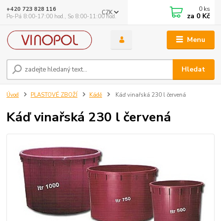
0
ks
+420 723 828 116
CZK
za
0 Kč
Po-Pá 8:00-17:00 hod., So 8:00-11:00 hod.
Menu
Hledat
Úvod
PLASTOVÉ ZBOŽÍ
Kádě
Káď vinařská 230 l červená
Káď vinařská 230 l červená