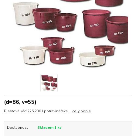
(d=86, v=55)
Plastová káď 225,230 l potravinářská ...
celý popis
Dostupnost
Skladem 1 ks