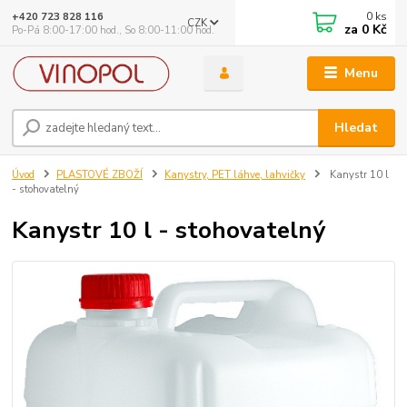
0
ks
+420 723 828 116
CZK
za
0 Kč
Po-Pá 8:00-17:00 hod., So 8:00-11:00 hod.
Menu
Hledat
Úvod
PLASTOVÉ ZBOŽÍ
Kanystry, PET láhve, lahvičky
Kanystr 10 l
- stohovatelný
Kanystr 10 l - stohovatelný