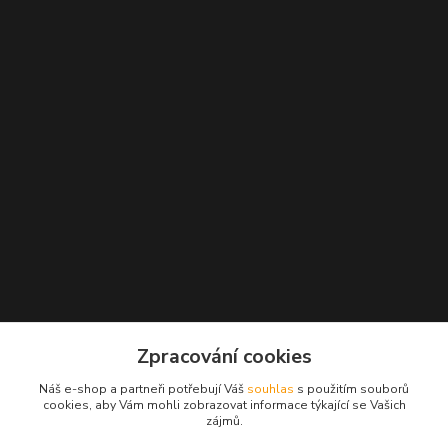
Zpracování cookies
Náš e-shop a partneři potřebují Váš
souhlas
s použitím souborů
cookies, aby Vám mohli zobrazovat informace týkající se Vašich
zájmů.