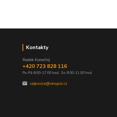
Kontakty
Radek Konečný
+420 723 828 116
Po-Pá 8:00-17:00 hod., So 8:00-11:00 hod.
0
cejkovice@vinopol.cz