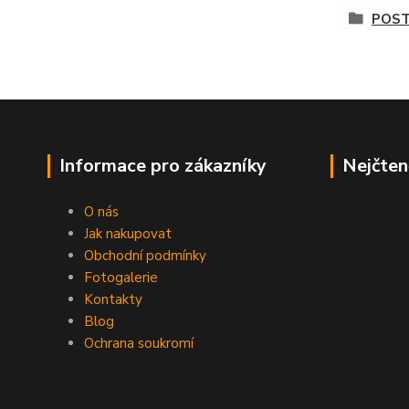
POST
Informace pro zákazníky
Nejčten
O nás
Jak nakupovat
Obchodní podmínky
Fotogalerie
Kontakty
Blog
Ochrana soukromí