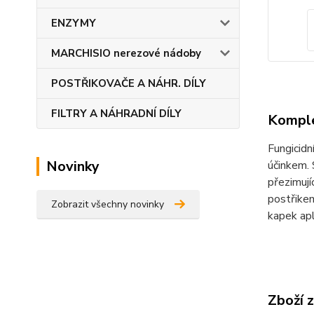
ENZYMY
MARCHISIO nerezové nádoby
POSTŘIKOVAČE A NÁHR. DÍLY
FILTRY A NÁHRADNÍ DÍLY
Komple
Fungicidn
Novinky
účinkem. 
přezimují
postřikem
Zobrazit všechny novinky
kapek apl
Zboží 