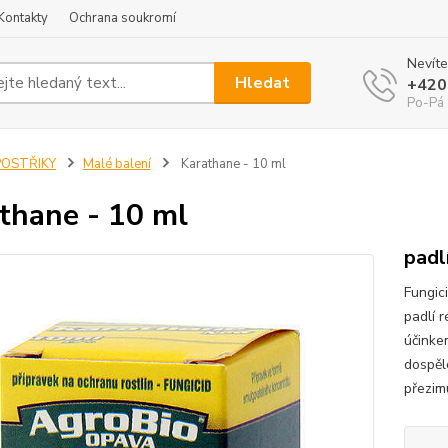
Kontakty
Ochrana soukromí
Nevíte
Hledat
+420
Po-Pá 
POSTŘIKY
Malé balení
Karathane - 10 ml
thane - 10 ml
padl
Fungici
padlí 
účinke
dospělc
přezimu