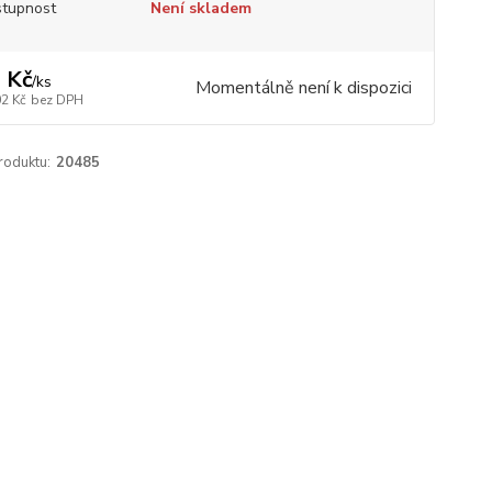
tupnost
Není skladem
 Kč
/
ks
Momentálně není k dispozici
02 Kč
bez DPH
roduktu:
20485