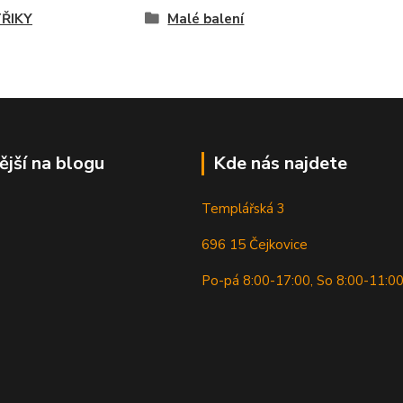
ŘIKY
Malé balení
ější na blogu
Kde nás najdete
Templářská 3
696 15 Čejkovice
Po-pá 8:00-17:00, So 8:00-11:0