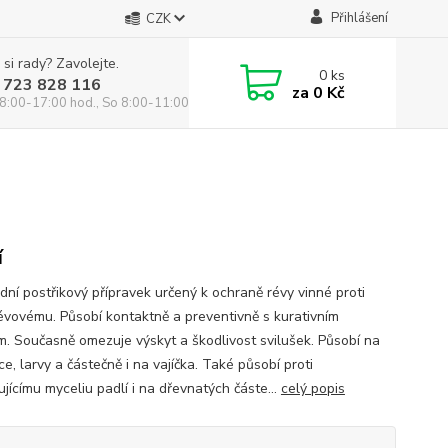
Přihlášení
CZK
 si rady? Zavolejte.
0
ks
 723 828 116
za
0 Kč
8:00-17:00 hod., So 8:00-11:00 hod.
í
dní postřikový přípravek určený k ochraně révy vinné proti
révovému. Působí kontaktně a preventivně s kurativním
m. Současně omezuje výskyt a škodlivost svilušek. Působí na
e, larvy a částečně i na vajíčka. Také působí proti
jícímu myceliu padlí i na dřevnatých částe...
celý popis