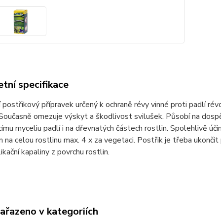
tní specifikace
í postřikový přípravek určený k ochraně révy vinné proti padlí r
Současně omezuje výskyt a škodlivost svilušek. Působí na dospělc
címu myceliu padlí i na dřevnatých částech rostlin. Spolehlivě účin
 na celou rostlinu max. 4 x za vegetaci. Postřik je třeba ukončit 
ikační kapaliny z povrchu rostlin.
zařazeno v kategoriích