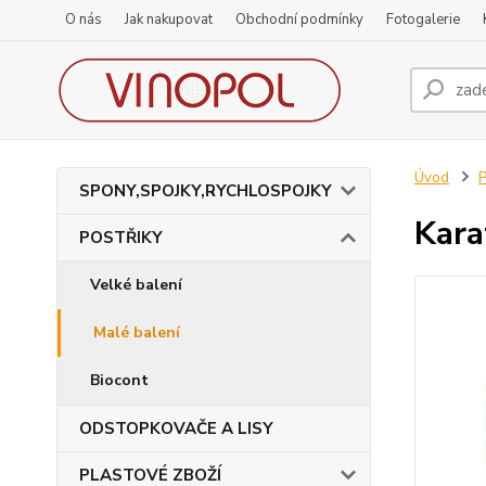
O nás
Jak nakupovat
Obchodní podmínky
Fotogalerie
Úvod
SPONY,SPOJKY,RYCHLOSPOJKY
Kara
POSTŘIKY
Velké balení
Malé balení
Biocont
ODSTOPKOVAČE A LISY
PLASTOVÉ ZBOŽÍ