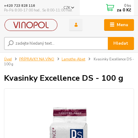
0
ks
+420 723 828 116
CZK
za
0 Kč
Po-Pá 8:00-17:00 hod., So 8:00-11:00 hod.
Menu
Hledat
Úvod
PŘÍPRAVKY NA VÍNO
Lamothe-Abiet
Kvasinky Excellence DS -
100 g
Kvasinky Excellence DS - 100 g