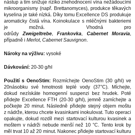
nástup a tím snižuje riziko znehodnocení vína nežádoucími
mikroorganismy (např. Brettanomyces), produkce těkavých
kyselina je také nízká. Díky tomu Excellence DS produkuje
aromaticky čistá vína. Koinokulace s mléčnými bakteriemi
je možná.
Vhodná pro
odrůdy
Zweigeltrebe
,
Frankovka
,
Cabernet Moravia
,
případně i
Merlot
,
Cabernet Sauvignon
.
Nároky na výživu:
vysoké
Dávkování:
20-30 g/hl
Použití s
OenoStim:
Rozmíchejte OenoStim (30 g/hl) ve
20násobku své hmotnosti teplé vody (37°C). Míchejte,
dokud nezískáte homogenní suspenzi bez hrudek. Poté
přidejte Excellence FTH (20-30 g/hl), jemně zamíchejte a
počkejte 20 minut. Následně přidejte stejný objem moštu
z nádrže, kterou chcete kvasinkami inokulovat. Tuto operaci
opakujte, dokud rozdíl mezi startovací kulturou kvasinek a
moštem v nádrži nebude menší než 10 °C. Tento krok by
měl trvat 10 až 20 minut. Nakonec přidejte startovací kulturu