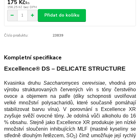
175 Kč
/
ks
156,25 Kč
bez DPH
Přidat do košíku
Číslo produktu:
23839
Kompletní specifikace
Excellence®
DS – DELICATE STRUCTURE
Kvasinka druhu
Saccharomyces cerevisiae
, vhodná pro
výrobu strukturovaných červených vín s tóny čerstvého
ovoce a objemem na patře (díky schopnosti uvolňovat
velké množství polysacharidů, které současně pomáhají
stabilizovat barvu vína). V porovnání s Excellence XR
zvyšuje svěží ovocné tóny. Je odolná vůči alkoholu do 16
% obsahu. Stejně jako Excellence XR produkuje jen nízké
množství sloučenin inhibujících MLF (mastné kyseliny se
středně dlouhým řetězcem, SO
) čímž umožňuje její rychlý
2