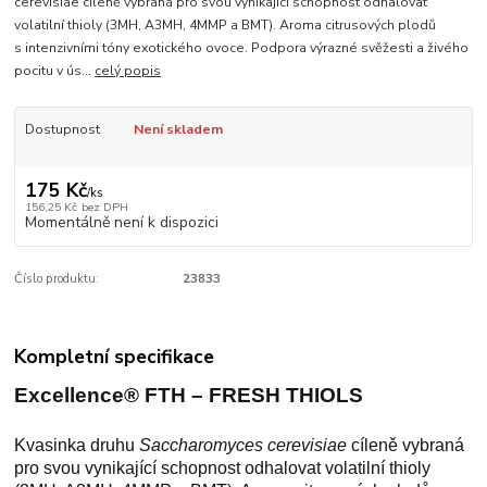
cerevisiae cíleně vybraná pro svou vynikající schopnost odhalovat
volatilní thioly (3MH, A3MH, 4MMP a BMT). Aroma citrusových plodů
s intenzivními tóny exotického ovoce. Podpora výrazné svěžesti a živého
pocitu v ús...
celý popis
Dostupnost
Není skladem
175 Kč
/
ks
156,25 Kč
bez DPH
Momentálně není k dispozici
Číslo produktu:
23833
Kompletní specifikace
Excellence® FTH
– FRESH THIOLS
Kvasinka druhu
Saccharomyces cerevisiae
cíleně vybraná
pro svou vynikající schopnost odhalovat volatilní thioly