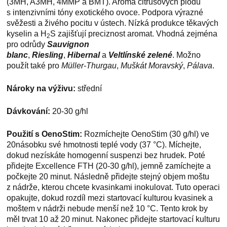
(3MH, A3MH, 4MMP a BMT). Aroma citrusových plodů
s intenzivními tóny exotického ovoce. Podpora výrazné
svěžesti a živého pocitu v ústech. Nízká produkce těkavých
kyselin a H
S zajišťují preciznost aromat. Vhodná zejména
2
pro odrůdy
Sauvignon
blanc
,
Riesling
,
Hibernal
a
Veltlínské zelené
. Možno
použít také pro
Müller-Thurgau
,
Muškát Moravský
,
Pálava
.
Nároky na výživu:
střední
Dávkování:
20-30 g/hl
Použití s
OenoStim:
Rozmíchejte OenoStim (30 g/hl) ve
20násobku své hmotnosti teplé vody (37 °C). Míchejte,
dokud nezískáte homogenní suspenzi bez hrudek. Poté
přidejte Excellence FTH (20-30 g/hl), jemně zamíchejte a
počkejte 20 minut. Následně přidejte stejný objem moštu
z nádrže, kterou chcete kvasinkami inokulovat. Tuto operaci
opakujte, dokud rozdíl mezi startovací kulturou kvasinek a
moštem v nádrži nebude menší než 10 °C. Tento krok by
měl trvat 10 až 20 minut. Nakonec přidejte startovací kulturu