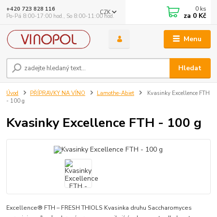
0
ks
+420 723 828 116
CZK
za
0 Kč
Po-Pá 8:00-17:00 hod., So 8:00-11:00 hod.
Menu
Hledat
Úvod
PŘÍPRAVKY NA VÍNO
Lamothe-Abiet
Kvasinky Excellence FTH
- 100 g
Kvasinky Excellence FTH - 100 g
Excellence® FTH – FRESH THIOLS Kvasinka druhu Saccharomyces