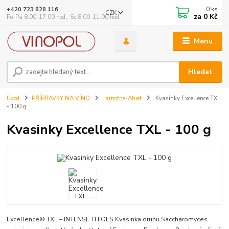
0
ks
+420 723 828 116
CZK
za
0 Kč
Po-Pá 8:00-17:00 hod., So 8:00-11:00 hod.
Menu
Hledat
Úvod
PŘÍPRAVKY NA VÍNO
Lamothe-Abiet
Kvasinky Excellence TXL
- 100 g
Kvasinky Excellence TXL - 100 g
Excellence® TXL – INTENSE THIOLS Kvasinka druhu Saccharomyces