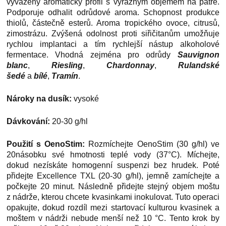
vyvážený aromatický profil s výrazným objemem na patře.
Podporuje odhalit odrůdové aroma. Schopnost produkce
thiolů, částečně esterů. Aroma tropického ovoce, citrusů,
zimostrázu. Zvýšená odolnost proti siřičitanům umožňuje
rychlou implantaci a tím rychlejší nástup alkoholové
fermentace. Vhodná zejména pro odrůdy
Sauvignon
blanc
,
Riesling
,
Chardonnay
,
Rulandské
šedé
a
bílé
,
Tramín
.
Nároky na dusík:
vysoké
Dávkování:
20-30 g/hl
Použití s
OenoStim:
Rozmíchejte OenoStim (30 g/hl) ve
20násobku své hmotnosti teplé vody (37°C). Míchejte,
dokud nezískáte homogenní suspenzi bez hrudek. Poté
přidejte Excellence TXL (20-30 g/hl), jemně zamíchejte a
počkejte 20 minut. Následně přidejte stejný objem moštu
z nádrže, kterou chcete kvasinkami inokulovat. Tuto operaci
opakujte, dokud rozdíl mezi startovací kulturou kvasinek a
moštem v nádrži nebude menší než 10 °C. Tento krok by