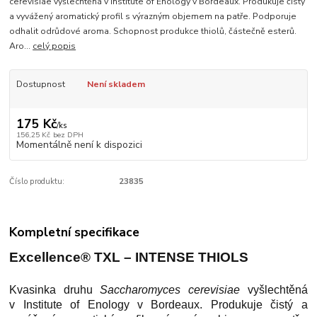
cerevisiae vyšlechtěná v Institute of Enology v Bordeaux. Produkuje čistý
a vyvážený aromatický profil s výrazným objemem na patře. Podporuje
odhalit odrůdové aroma. Schopnost produkce thiolů, částečně esterů.
Aro...
celý popis
Dostupnost
Není skladem
175 Kč
/
ks
156,25 Kč
bez DPH
Momentálně není k dispozici
Číslo produktu:
23835
Kompletní specifikace
Excellence®
TXL – INTENSE THIOLS
Kvasinka druhu
Saccharomyces cerevisiae
vyšlechtěná
v Institute of Enology v Bordeaux. Produkuje čistý a