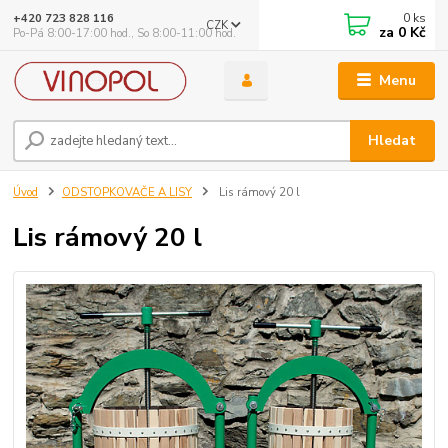
0
ks
+420 723 828 116
CZK
za
0 Kč
Po-Pá 8:00-17:00 hod., So 8:00-11:00 hod.
Menu
Hledat
Úvod
ODSTOPKOVAČE A LISY
Lis rámový 20 l
Lis rámový 20 l