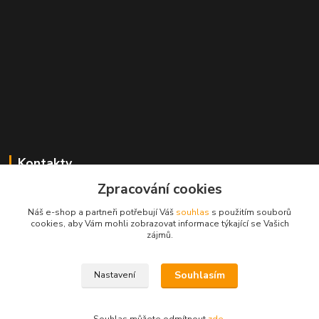
Kontakty
Zpracování cookies
Radek Konečný
+420 723 828 116
Náš e-shop a partneři potřebují Váš
souhlas
s použitím souborů
Po-Pá 8:00-17:00 hod., So 8:00-11:00 hod.
cookies, aby Vám mohli zobrazovat informace týkající se Vašich
zájmů.
cejkovice@vinopol.cz
Souhlasím
Nastavení