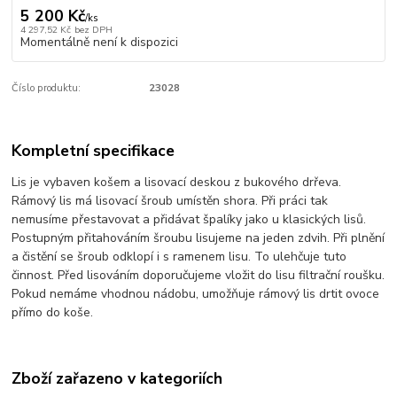
5 200 Kč
/
ks
4 297,52 Kč
bez DPH
Momentálně není k dispozici
Číslo produktu:
23028
Kompletní specifikace
Lis je vybaven košem a lisovací deskou z bukového drřeva.
Rámový lis má lisovací šroub umístěn shora. Při práci tak
nemusíme přestavovat a přidávat špalíky jako u klasických lisů.
Postupným přitahováním šroubu lisujeme na jeden zdvih. Při plnění
a čistění se šroub odklopí i s ramenem lisu. To ulehčuje tuto
činnost. Před lisováním doporučujeme vložit do lisu filtrační roušku.
Pokud nemáme vhodnou nádobu, umožňuje rámový lis drtit ovoce
přímo do koše.
Zboží zařazeno v kategoriích