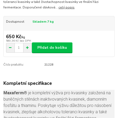
toleranci kvasinky a také životachopnost kvasinky ve finální fázi
fermentace. Doporučené dávková...
celý popis
Dostupnost
Skladem 7 kg
650 Kč
/
kg
580,36 Kč
bez DPH
Přidat do košíku
Číslo produktu:
21228
Kompletní specifikace
Maxaferm®
je kompletní výživa pro kvasinky založená na
buněčných stěnách inaktivovaných kvasinek, diamonním
fosfátu a thiaminu. Poskytuje výživu důležitou pro násobení
kvasinek, zlepšuje alkoholovou toleranci kvasinky a také