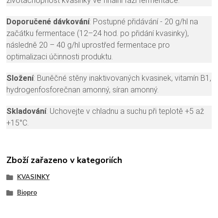
životachopnost kvasinky ve finální fázi fermentace.
Doporučené dávkování
: Postupné přidávání - 20 g/hl na
začátku fermentace (12–24 hod. po přidání kvasinky),
následně 20 – 40 g/hl uprostřed fermentace pro
optimalizaci účinnosti produktu.
Složení
: Buněčné stěny inaktivovaných kvasinek, vitamín B1,
hydrogenfosforečnan amonný, síran amonný.
Skladování
: Uchovejte v chladnu a suchu při teplotě +5 až
+15°C.
Zboží zařazeno v kategoriích
KVASINKY
Biopro