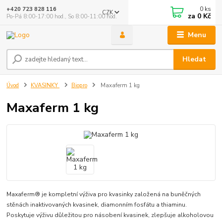
0
ks
+420 723 828 116
CZK
za
0 Kč
Po-Pá 8:00-17:00 hod., So 8:00-11:00 hod.
Menu
Hledat
Úvod
KVASINKY
Biopro
Maxaferm 1 kg
Maxaferm 1 kg
Maxaferm® je kompletní výživa pro kvasinky založená na buněčných
stěnách inaktivovaných kvasinek, diamonním fosfátu a thiaminu.
Poskytuje výživu důležitou pro násobení kvasinek, zlepšuje alkoholovou