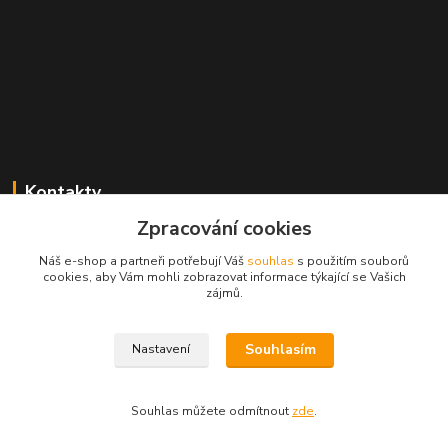
Kontakty
Zpracování cookies
Radek Konečný
+420 723 828 116
Náš e-shop a partneři potřebují Váš
souhlas
s použitím souborů
Po-Pá 8:00-17:00 hod., So 8:00-11:00 hod.
cookies, aby Vám mohli zobrazovat informace týkající se Vašich
zájmů.
cejkovice@vinopol.cz
Souhlasím
Nastavení
Souhlas můžete odmítnout
zde
.
Vytvořeno na
Eshop-rychle.cz