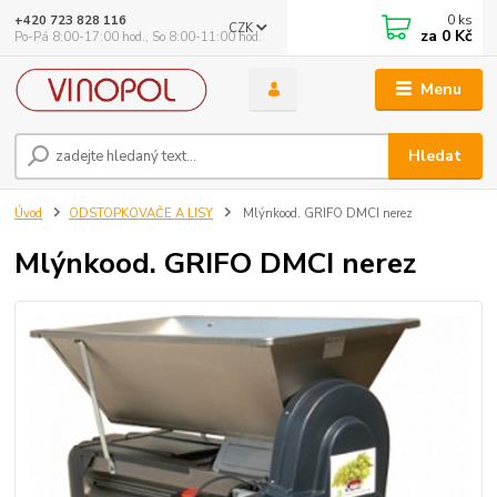
0
ks
+420 723 828 116
CZK
za
0 Kč
Po-Pá 8:00-17:00 hod., So 8:00-11:00 hod.
Menu
Hledat
Úvod
ODSTOPKOVAČE A LISY
Mlýnkood. GRIFO DMCI nerez
Mlýnkood. GRIFO DMCI nerez