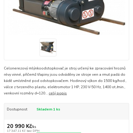
Celonerezový mlýnkoodstopkovač je stroj určený ke zpracování hroznů
révy vinné, přičemž třapiny jsou odváděny ze stroje ven a rmut padá do
kádě umístněné pod odstopkovačem. Hodinový výkon do 1500 kg/hod.,
válce z tvrzeného plastu, elektromotor 1 HP, 230 V-50 Hz, 1400 ot./min.,
venkovní rozměry d=120...
celý popis
Dostupnost
Skladem 1 ks
20 990 Kč
/
ks
17 347,11 Kč
bez DPH