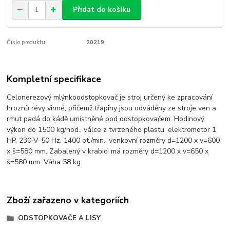
Přidat do košíku
Číslo produktu:
20219
Kompletní specifikace
Celonerezový mlýnkoodstopkovač je stroj určený ke zpracování
hroznů révy vinné, přičemž třapiny jsou odváděny ze stroje ven a
rmut padá do kádě umístněné pod odstopkovačem. Hodinový
výkon do 1500 kg/hod., válce z tvrzeného plastu, elektromotor 1
HP, 230 V-50 Hz, 1400 ot./min., venkovní rozměry d=1200 x v=600
x š=580 mm. Zabalený v krabici má rozměry d=1200 x v=650 x
š=580 mm. Váha 58 kg.
Zboží zařazeno v kategoriích
ODSTOPKOVAČE A LISY