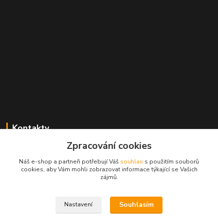
Kontakty
Zpracování cookies
Radek Konečný
+420 723 828 116
Náš e-shop a partneři potřebují Váš
souhlas
s použitím souborů
Po-Pá 8:00-17:00 hod., So 8:00-11:00 hod.
cookies, aby Vám mohli zobrazovat informace týkající se Vašich
zájmů.
cejkovice@vinopol.cz
Souhlasím
Nastavení