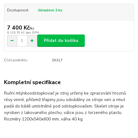
Dostupnost
Skladem 3 ks
7 400 Kč
/
ks
6 115,70 Kč
bez DPH
Přidat do košíku
Číslo produktu:
20217
Kompletní specifikace
Ruční mlýnkoodstopkovač je stroj určený ke zpracování hroznů
révy vinné, přičemž třapiny jsou odváděny ze stroje ven a rmut
padá do kádě umístněné pod odstopkovačem. Skelet stroje je
vyroben z lakovaného plechu, válce jsou z tvrzeného plastu.
Rozměry 1200x540x600 mm, váha 40 kg.