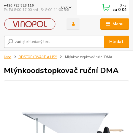
0
ks
+420 723 828 116
CZK
za
0 Kč
Po-Pá 8:00-17:00 hod., So 8:00-11:00 hod.
Menu
Hledat
Úvod
ODSTOPKOVAČE A LISY
Mlýnkoodstopkovač ruční DMA
Mlýnkoodstopkovač ruční DMA