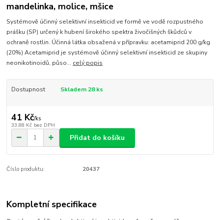
mandelinka, molice, mšice
Systémově účinný selektivní insekticid ve formě ve vodě rozpustného
prášku (SP) určený k hubení širokého spektra živočišných škůdců v
ochraně rostlin. Účinná látka obsažená v přípravku: acetamiprid 200 g/kg
(20%) Acetamiprid je systémově účinný selektivní insekticid ze skupiny
neonikotinoidů, půso...
celý popis
Dostupnost
Skladem 28 ks
41 Kč
/
ks
33,88 Kč
bez DPH
Přidat do košíku
Číslo produktu:
20437
Kompletní specifikace