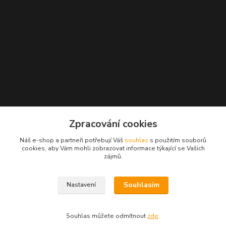
Zpracování cookies
Náš e-shop a partneři potřebují Váš
souhlas
s použitím souborů
Kontakty
cookies, aby Vám mohli zobrazovat informace týkající se Vašich
zájmů.
Radek Konečný
+420 723 828 116
Souhlasím
Po-Pá 8:00-17:00 hod., So 8:00-11:00 hod.
Nastavení
cejkovice@vinopol.cz
Souhlas můžete odmítnout
zde
.