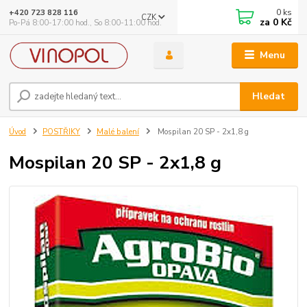
0
ks
+420 723 828 116
CZK
za
0 Kč
Po-Pá 8:00-17:00 hod., So 8:00-11:00 hod.
Menu
Hledat
Úvod
POSTŘIKY
Malé balení
Mospilan 20 SP - 2x1,8 g
Mospilan 20 SP - 2x1,8 g