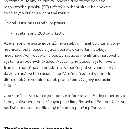
Systémově účinný selektivní insekticid ve formě ve vodě
rozpustného prášku (SP) určený k hubení širokého spektra
živočišných škůdců v ochraně rostlin.
Účinná látka obsažená v přípravku:
acetamiprid 200 g/kg (20%)
Acetamiprid je systémově účinný selektivní insekticid ze skupiny
neonikotinoidů, působící jako neurotoxikant, tzn., blokuje
nikotinový Ach receptor v postsynaptické membráně nervového
systému živočišných škůdců. Acetamiprid působí systémově a
translaminárně, jako kontaktní a žaludeční jed ve velmi nízkých
dávkách, má rychlé iniciální – počáteční působení v porostu,
dlouhodobý reziduální účinek proti všem vývojovým stadiím
škůdců.
Upozornění: Tyto údaje jsou pouze informativní. Prodejce neručí za
škody způsobené nesprávným použitím přípravku. Před použitím si
pečlivě prostudujte přiložený návod na použití přípravku.