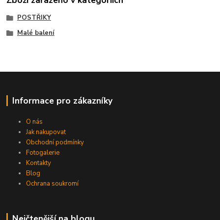
Zboží zařazeno v kategoriích
POSTŘIKY
Malé balení
Informace pro zákazníky
O nás
Jak nakupovat
Obchodní podmínky
Fotogalerie
Kontakty
Blog
Ochrana soukromí
Nejčtenější na blogu