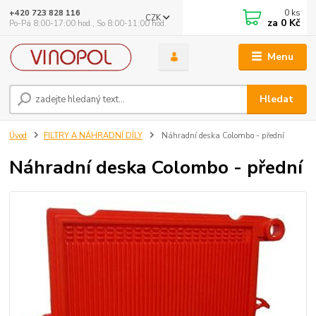
0
ks
+420 723 828 116
CZK
za
0 Kč
Po-Pá 8:00-17:00 hod., So 8:00-11:00 hod.
Menu
Hledat
Úvod
FILTRY A NÁHRADNÍ DÍLY
Náhradní deska Colombo - přední
Náhradní deska Colombo - přední