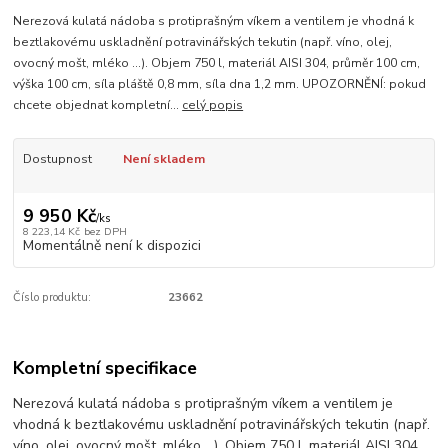
Nerezová kulatá nádoba s protiprašným víkem a ventilem je vhodná k
beztlakovému uskladnění potravinářských tekutin (např. víno, olej,
ovocný mošt, mléko ...). Objem 750 l, materiál AISI 304, průměr 100 cm,
výška 100 cm, síla pláště 0,8 mm, síla dna 1,2 mm. UPOZORNĚNÍ: pokud
chcete objednat kompletní...
celý popis
Dostupnost
Není skladem
9 950 Kč
/
ks
8 223,14 Kč
bez DPH
Momentálně není k dispozici
Číslo produktu:
23662
Kompletní specifikace
Nerezová kulatá nádoba s protiprašným víkem a ventilem je
vhodná k beztlakovému uskladnění potravinářských tekutin (např.
víno, olej, ovocný mošt, mléko ...). Objem 750 l, materiál AISI 304,