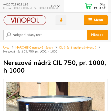
0
ks
+420 723 828 116
CZK
za
0 Kč
Po-Pá 8:00-17:00 hod., So 8:00-11:00 hod.
Menu
Hledat
Úvod
MARCHISIO nerezové nádoby
CIL (nádrž, protiprašné,ventil)
Nerezová nádrž CIL 750, pr. 1000, h 1000
Nerezová nádrž CIL 750, pr. 1000,
h 1000