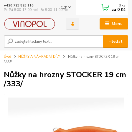
0
ks
+420 723 828 116
CZK
za
0 Kč
Po-Pá 8:00-17:00 hod., So 8:00-11:00 hod.
Menu
Hledat
Úvod
NŮŽKY A NÁHRADNÍ DÍLY
Nůžky na hrozny STOCKER 19 cm
/333/
Nůžky na hrozny STOCKER 19 cm
/333/