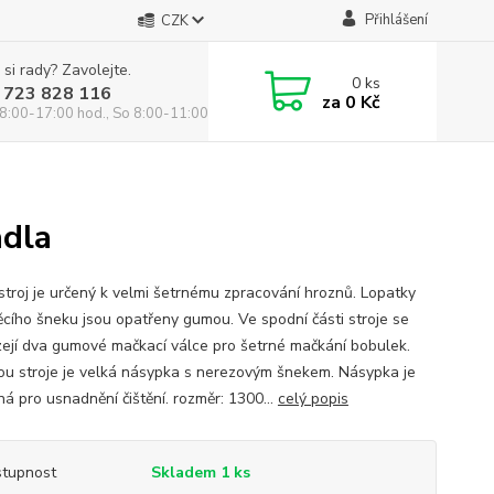
Přihlášení
CZK
 si rady? Zavolejte.
0
ks
 723 828 116
za
0 Kč
8:00-17:00 hod., So 8:00-11:00 hod.
dla
stroj je určený k velmi šetrnému zpracování hroznů. Lopatky
cího šneku jsou opatřeny gumou. Ve spodní části stroje se
ejí dva gumové mačkací válce pro šetrné mačkání bobulek.
u stroje je velká násypka s nerezovým šnekem. Násypka je
ná pro usnadnění čištění. rozměr: 1300...
celý popis
tupnost
Skladem 1 ks