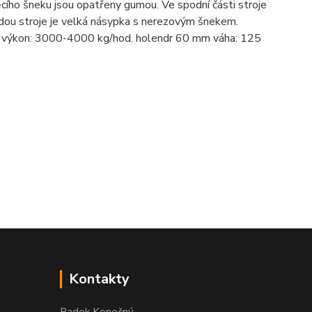
cího šneku jsou opatřeny gumou. Ve spodní části stroje
dou stroje je velká násypka s nerezovým šnekem.
 výkon: 3000-4000 kg/hod. holendr 60 mm váha: 125
Kontakty
Radek Konečný