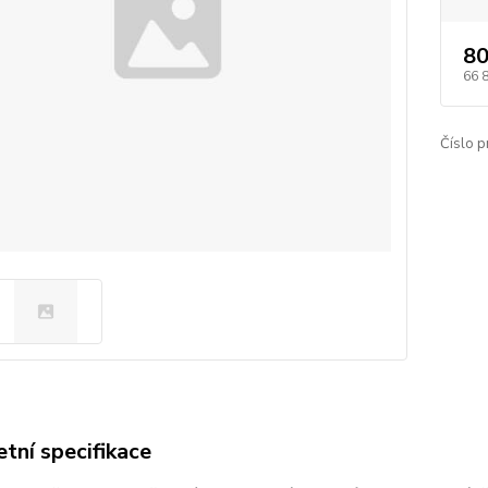
80
66 
Číslo p
tní specifikace