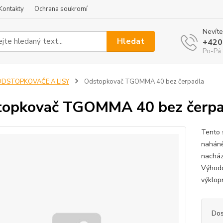
Kontakty
Ochrana soukromí
Nevíte
Hledat
+420
Po-Pá 
ODSTOPKOVAČE A LISY
Odstopkovač TGOMMA 40 bez čerpadla
opkovač TGOMMA 40 bez čerpa
Tento 
naháně
nacház
Výhodo
výklop
Dos