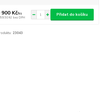
 900 Kč
/
ks
Přidat do košíku
859,50 Kč
bez DPH
roduktu:
23043