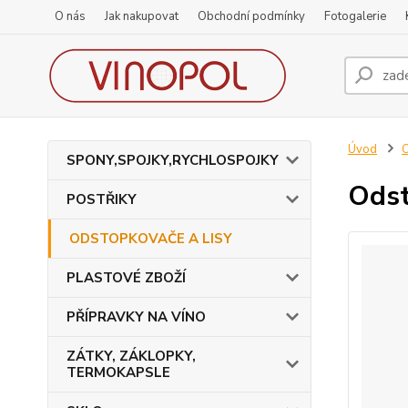
O nás
Jak nakupovat
Obchodní podmínky
Fotogalerie
Úvod
SPONY,SPOJKY,RYCHLOSPOJKY
Odst
POSTŘIKY
ODSTOPKOVAČE A LISY
PLASTOVÉ ZBOŽÍ
PŘÍPRAVKY NA VÍNO
ZÁTKY, ZÁKLOPKY,
TERMOKAPSLE