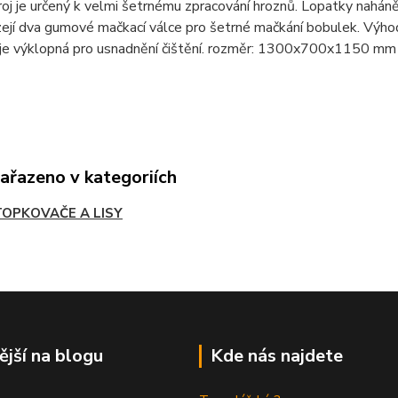
oj je určený k velmi šetrnému zpracování hroznů. Lopatky naháně
ejí dva gumové mačkací válce pro šetrné mačkání bobulek. Výho
je výklopná pro usnadnění čištění. rozměr: 1300x700x1150 mm
zařazeno v kategoriích
OPKOVAČE A LISY
ější na blogu
Kde nás najdete