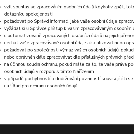
vzít souhlas se zpracováním osobních údajů kdykoliv zpět, tot
dotazníku spokojenosti
požadovat po Správci informaci, jaké vaše osobní údaje zpraco
vyžádat si u Správce přístup k vašim zpracovávaným osobním ú
u automatizovaně zpracovaných osobních údajů na jejich přeno
nechat vaše zpracovávané osobní údaje aktualizovat nebo opra
požadovat po společnosti výmaz vašich osobních údajů, pokud 
nebo oprávněn dále zpracovávat dle příslušných právních před
na účinnou soudní ochranu, pokud máte za to, že vaše práva po
osobních údajů v rozporu s tímto Nařízením
v případě pochybností o dodržování povinností souvisejících s
na Úřad pro ochranu osobních údajů