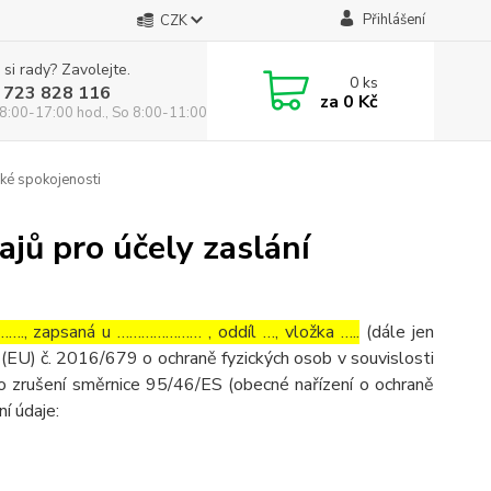
Přihlášení
CZK
 si rady? Zavolejte.
0
ks
 723 828 116
za
0 Kč
8:00-17:00 hod., So 8:00-11:00 hod.
ké spokojenosti
jů pro účely zaslání
…., zapsaná u ………………… , oddíl …, vložka …..
(dále jen
(EU) č. 2016/679 o ochraně fyzických osob v souvislosti
o zrušení směrnice 95/46/ES (obecné nařízení o ochraně
ní údaje: