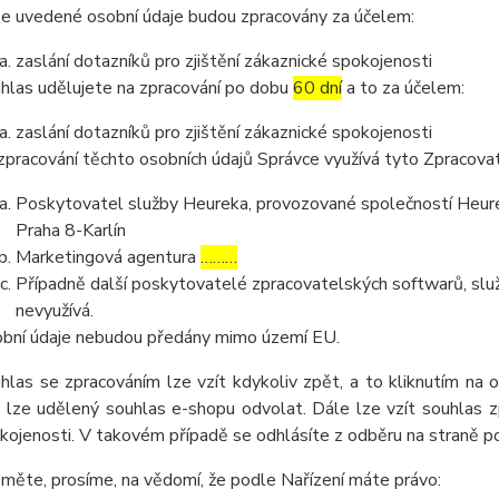
e uvedené osobní údaje budou zpracovány za účelem:
zaslání dotazníků pro zjištění zákaznické spokojenosti
hlas udělujete na zpracování po dobu
60 dní
a to za účelem:
zaslání dotazníků pro zjištění zákaznické spokojenosti
zpracování těchto osobních údajů Správce využívá tyto Zpracova
Poskytovatel služby Heureka, provozované společností Heurek
Praha 8-Karlín
Marketingová agentura
………
Případně další poskytovatelé zpracovatelských softwarů, služ
nevyužívá.
bní údaje nebudou předány mimo území EU.
hlas se zpracováním lze vzít kdykoliv zpět, a to kliknutím na 
 lze udělený souhlas e-shopu odvolat. Dále lze vzít souhlas z
kojenosti. V takovém případě se odhlásíte z odběru na straně 
měte, prosíme, na vědomí, že podle Nařízení máte právo: