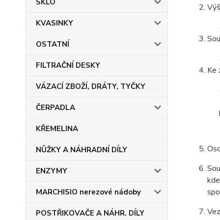
SKLO
Výš
KVASINKY
Sou
OSTATNÍ
FILTRAČNÍ DESKY
Ke 
VÁZACÍ ZBOŽÍ, DRÁTY, TYČKY
ČERPADLA
KŘEMELINA
Oso
NŮŽKY A NÁHRADNÍ DÍLY
Sou
ENZYMY
kde
spo
MARCHISIO nerezové nádoby
Vez
POSTŘIKOVAČE A NÁHR. DÍLY