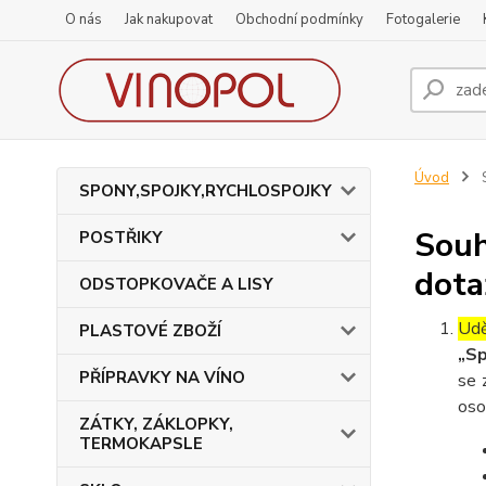
O nás
Jak nakupovat
Obchodní podmínky
Fotogalerie
Úvod
S
SPONY,SPOJKY,RYCHLOSPOJKY
Souh
POSTŘIKY
dota
ODSTOPKOVAČE A LISY
Udě
PLASTOVÉ ZBOŽÍ
„Sp
PŘÍPRAVKY NA VÍNO
se 
oso
ZÁTKY, ZÁKLOPKY,
TERMOKAPSLE