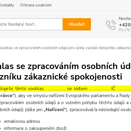
Kontakty
Ochrana soukromí
Nevíte
Hledat
+420
Po-Pá 
ouhlas se zpracováním osobních údajů pro účely zaslání dotazníku zákaznic
las se zpracováním osobních úda
zníku zákaznické spokojenosti
lujete tímto souhlas ……………..., se sídlem ………………, IČ ……………
rávce“
), aby ve smyslu nařízení Evropského parlamentu a Rady 
zpracováním osobních údajů a o volném pohybu těchto údajů a 
bních údajů) (dále jen
„Nařízení“
), zpracovával/a následující osob
emailovou adresu
informace o zakoupeném zboží