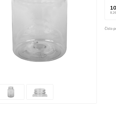
10
8,26
Číslo p