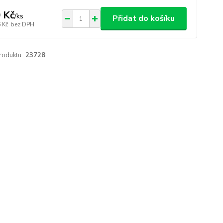
 Kč
/
ks
Přidat do košíku
 Kč
bez DPH
roduktu:
23728