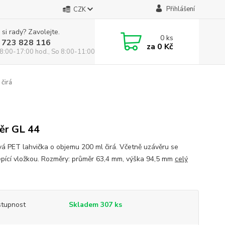
Přihlášení
CZK
 si rady? Zavolejte.
0
ks
 723 828 116
za
0 Kč
8:00-17:00 hod., So 8:00-11:00 hod.
čirá
ěr GL 44
vá PET lahvička o objemu 200 ml čirá. Včetně uzávěru se
pící vložkou. Rozměry: průměr 63,4 mm, výška 94,5 mm
celý
tupnost
Skladem 307 ks