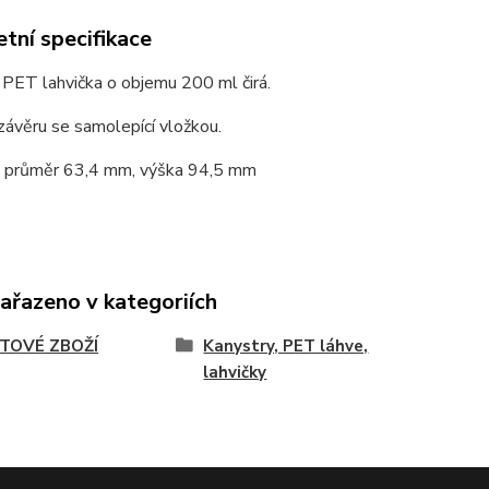
tní specifikace
PET lahvička o objemu 200 ml čirá.
ávěru se samolepící vložkou.
 průměr 63,4 mm, výška 94,5 mm
zařazeno v kategoriích
TOVÉ ZBOŽÍ
Kanystry, PET láhve,
lahvičky