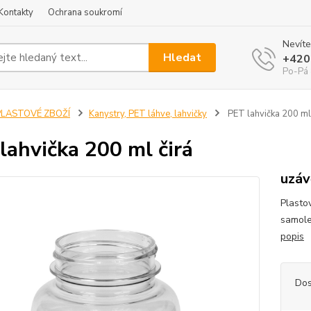
Kontakty
Ochrana soukromí
Nevíte
Hledat
+420
Po-Pá 
PLASTOVÉ ZBOŽÍ
Kanystry, PET láhve, lahvičky
PET lahvička 200 ml 
lahvička 200 ml čirá
uzáv
Plasto
samole
popis
Dos