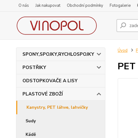
O nás
Jak nakupovat
Obchodní podmínky
Fotogalerie
Úvod
SPONY,SPOJKY,RYCHLOSPOJKY
PET 
POSTŘIKY
ODSTOPKOVAČE A LISY
PLASTOVÉ ZBOŽÍ
Kanystry, PET láhve, lahvičky
Sudy
Kádě