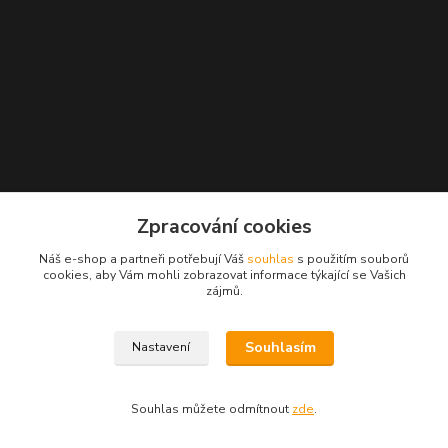
Zpracování cookies
Náš e-shop a partneři potřebují Váš
souhlas
s použitím souborů
cookies, aby Vám mohli zobrazovat informace týkající se Vašich
zájmů.
Kontakty
Souhlasím
Nastavení
Radek Konečný
+420 723 828 116
Souhlas můžete odmítnout
zde
.
Po-Pá 8:00-17:00 hod., So 8:00-11:00 hod.