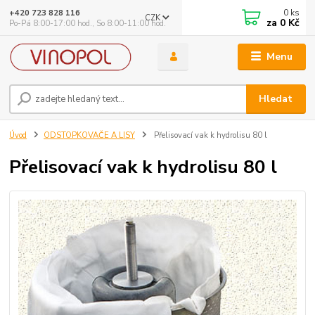
0
ks
+420 723 828 116
CZK
za
0 Kč
Po-Pá 8:00-17:00 hod., So 8:00-11:00 hod.
Menu
Hledat
Úvod
ODSTOPKOVAČE A LISY
Přelisovací vak k hydrolisu 80 l
Přelisovací vak k hydrolisu 80 l