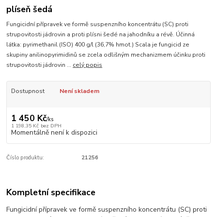
plíseň šedá
Fungicidní přípravek ve formě suspenzního koncentrátu (SC) proti
strupovitosti jádrovin a proti plísni šedé na jahodníku a révě. Účinná
látka: pyrimethanil (ISO) 400 g/l (36,7% hmot.) Scala je fungicid ze
skupiny anilinopyrimidinů se zcela odlišným mechanizmem účinku proti
strupovitosti jádrovin ...
celý popis
Dostupnost
Není skladem
1 450 Kč
/
ks
1 198,35 Kč
bez DPH
Momentálně není k dispozici
Číslo produktu:
21256
Kompletní specifikace
Fungicidní přípravek ve formě suspenzního koncentrátu (SC) proti