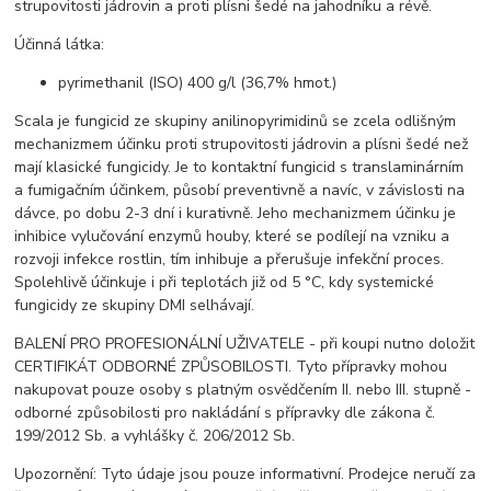
strupovitosti jádrovin a proti plísni šedé na jahodníku a révě.
Účinná látka:
pyrimethanil (ISO) 400 g/l (36,7% hmot.)
Scala je fungicid ze skupiny anilinopyrimidinů se zcela odlišným
mechanizmem účinku proti strupovitosti jádrovin a plísni šedé než
mají klasické fungicidy. Je to kontaktní fungicid s translaminárním
a fumigačním účinkem, působí preventivně a navíc, v závislosti na
dávce, po dobu 2-3 dní i kurativně. Jeho mechanizmem účinku je
inhibice vylučování enzymů houby, které se podílejí na vzniku a
rozvoji infekce rostlin, tím inhibuje a přerušuje infekční proces.
Spolehlivě účinkuje i při teplotách již od 5 °C, kdy systemické
fungicidy ze skupiny DMI selhávají.
BALENÍ PRO PROFESIONÁLNÍ UŽIVATELE - při koupi nutno doložit
CERTIFIKÁT ODBORNÉ ZPŮSOBILOSTI. Tyto přípravky mohou
nakupovat pouze osoby s platným osvědčením II. nebo III. stupně -
odborné způsobilosti pro nakládání s přípravky dle zákona č.
199/2012 Sb. a vyhlášky č. 206/2012 Sb.
Upozornění: Tyto údaje jsou pouze informativní. Prodejce neručí za