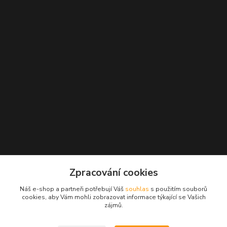
Zpracování cookies
Náš e-shop a partneři potřebují Váš
souhlas
s použitím souborů
Kontakty
cookies, aby Vám mohli zobrazovat informace týkající se Vašich
zájmů.
Radek Konečný
+420 723 828 116