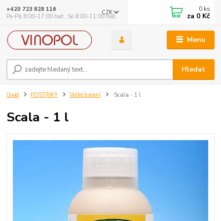
0
ks
+420 723 828 116
CZK
za
0 Kč
Po-Pá 8:00-17:00 hod., So 8:00-11:00 hod.
Menu
Hledat
Úvod
POSTŘIKY
Velké balení
Scala - 1 l
Scala - 1 l