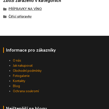
Zboží zařazeno v kategoriích
PŘÍPRAVKY NA VÍNO
Čiřící přípravky
Informace pro zákazníky
O nás
Jak nakupovat
Obchodní podmínky
Fotogalerie
Kontakty
Blog
Ochrana soukromí
Nejčtenější na blogu