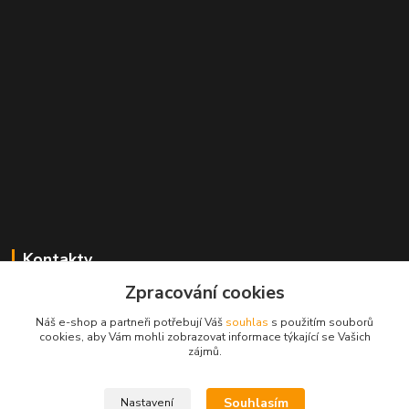
Kontakty
Zpracování cookies
Radek Konečný
+420 723 828 116
Náš e-shop a partneři potřebují Váš
souhlas
s použitím souborů
Po-Pá 8:00-17:00 hod., So 8:00-11:00 hod.
cookies, aby Vám mohli zobrazovat informace týkající se Vašich
zájmů.
cejkovice@vinopol.cz
Souhlasím
Nastavení