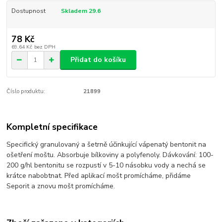
Dostupnost
Skladem 29.6
78 Kč
69,64 Kč
bez DPH
Přidat do košíku
Číslo produktu:
21899
Kompletní specifikace
Specifický granulovaný a šetrně účinkující vápenatý bentonit na
ošetření moštu. Absorbuje bílkoviny a polyfenoly. Dávkování: 100-
200 g/hl bentonitu se rozpustí v 5-10 násobku vody a nechá se
krátce nabobtnat. Před aplikací mošt promícháme, přidáme
Seporit a znovu mošt promícháme.