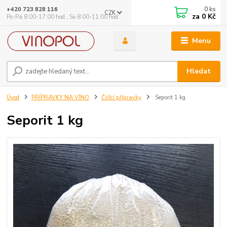
0
ks
+420 723 828 116
CZK
za
0 Kč
Po-Pá 8:00-17:00 hod., So 8:00-11:00 hod.
Menu
Hledat
Úvod
PŘÍPRAVKY NA VÍNO
Čiřící přípravky
Seporit 1 kg
Seporit 1 kg