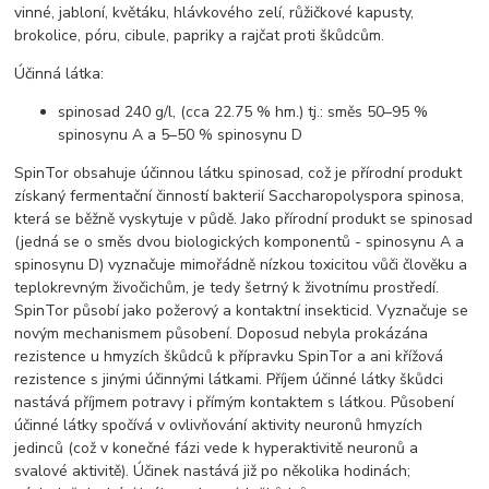
vinné, jabloní, květáku, hlávkového zelí, růžičkové kapusty,
brokolice, póru, cibule, papriky a rajčat proti škůdcům.
Účinná látka:
spinosad 240 g/l, (cca 22.75 % hm.) tj.: směs 50–95 %
spinosynu A a 5–50 % spinosynu D
SpinTor obsahuje účinnou látku spinosad, což je přírodní produkt
získaný fermentační činností bakterií Saccharopolyspora spinosa,
která se běžně vyskytuje v půdě. Jako přírodní produkt se spinosad
(jedná se o směs dvou biologických komponentů - spinosynu A a
spinosynu D) vyznačuje mimořádně nízkou toxicitou vůči člověku a
teplokrevným živočichům, je tedy šetrný k životnímu prostředí.
SpinTor působí jako požerový a kontaktní insekticid. Vyznačuje se
novým mechanismem působení. Doposud nebyla prokázána
rezistence u hmyzích škůdců k přípravku SpinTor a ani křížová
rezistence s jinými účinnými látkami. Příjem účinné látky škůdci
nastává příjmem potravy i přímým kontaktem s látkou. Působení
účinné látky spočívá v ovlivňování aktivity neuronů hmyzích
jedinců (což v konečné fázi vede k hyperaktivitě neuronů a
svalové aktivitě). Účinek nastává již po několika hodinách;