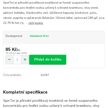
SpinTor je přírodní postřikový insekticid ve formě suzpenzního
koncentrátu pro ředění vodou určený k ochraně bramboru, révy vinné,
jabloní, květáku, hlávkového zelí, růžičkové kapusty, brokolice, póru,
cibule, papriky a rajčat proti škůdcům. Účinná látka: spinosad 240 g/l, (cca
22.75 % hm.) tj.: ...
celý popis
Dostupnost
Skladem 6 ks
85 Kč
/
ks
70,25 Kč
bez DPH
Přidat do košíku
Číslo produktu:
22767
Kompletní specifikace
SpinTor je přírodní postřikový insekticid ve formě suzpenzního
koncentrátu pro ředění vodou určený k ochraně bramboru, révy